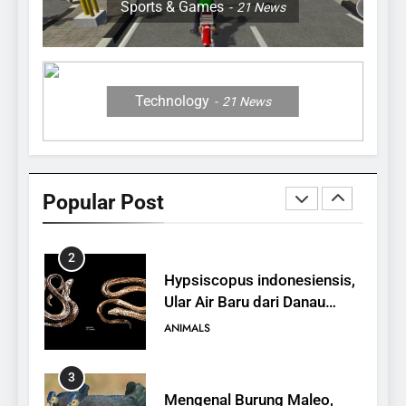
Sports & Games
21
News
27
12 Fakta Memukau dari
Jerapah
ANIMALS
Technology
21
News
1
10 Fakta Unik tentang Saiga
Antelope, Si Antelop
Popular Post
Berhidung Ajaib
ANIMALS
2
Hypsiscopus indonesiensis,
Ular Air Baru dari Danau
Towuti
ANIMALS
3
Mengenal Burung Maleo,