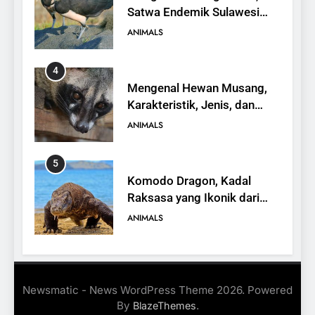
Satwa Endemik Sulawesi
yang Terancam Punah
ANIMALS
4
Mengenal Hewan Musang,
Karakteristik, Jenis, dan
Peran dalam Ekosistem
ANIMALS
5
Komodo Dragon, Kadal
Raksasa yang Ikonik dari
Indonesia
ANIMALS
6
Kanguru Pohon Mantel
Newsmatic - News WordPress Theme 2026. Powered
Emas, Penemuan Baru di
By
.
BlazeThemes
Dunia Satwa
ANIMALS