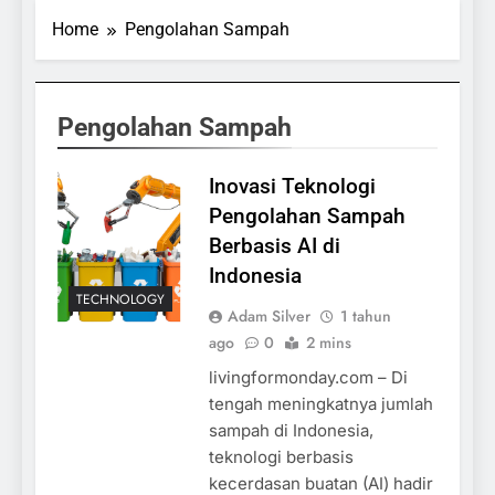
Home
Pengolahan Sampah
Pengolahan Sampah
Inovasi Teknologi
Pengolahan Sampah
Berbasis AI di
Indonesia
TECHNOLOGY
Adam Silver
1 tahun
ago
0
2 mins
livingformonday.com – Di
tengah meningkatnya jumlah
sampah di Indonesia,
teknologi berbasis
kecerdasan buatan (AI) hadir