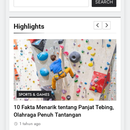
SEARCH
Highlights
SPORTS & GAMES
SPO
lasi
10 Fakta Menarik tentang Panjat Tebing,
Meng
Olahraga Penuh Tantangan
Rake
1 tahun ago
1 ta