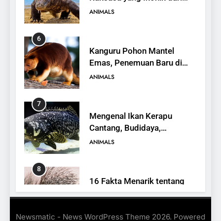
Kanguru Pohon Mantel
Emas, Penemuan Baru di
Dunia Satwa
ANIMALS
7
Mengenal Ikan Kerapu
Cantang, Budidaya,
Keunggulan, dan Potensi
ANIMALS
Ekonomi
8
16 Fakta Menarik tentang
Landak
ANIMALS
9
10 Fakta Menarik Tentang
Newsmatic - News WordPress Theme 2026. Powered
Panamanian Golden Frog