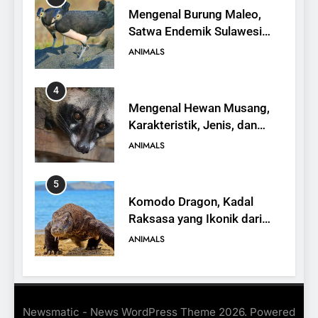
Mengenal Burung Maleo,
Satwa Endemik Sulawesi
yang Terancam Punah
ANIMALS
4
Mengenal Hewan Musang,
Karakteristik, Jenis, dan
Peran dalam Ekosistem
ANIMALS
5
Komodo Dragon, Kadal
Raksasa yang Ikonik dari
Indonesia
ANIMALS
6
Kanguru Pohon Mantel
Newsmatic - News WordPress Theme 2026. Powered
Emas, Penemuan Baru di