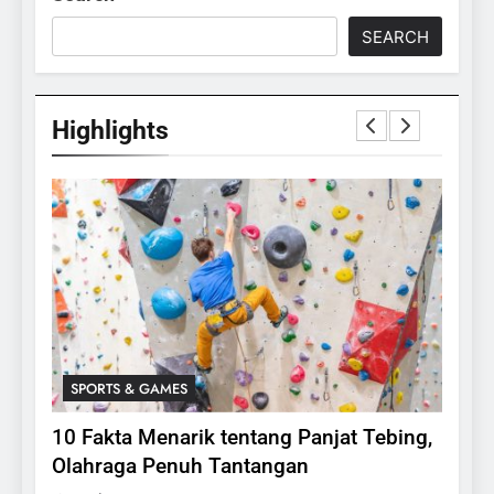
SEARCH
Highlights
SPORTS & GAMES
SPO
lasi
10 Fakta Menarik tentang Panjat Tebing,
Meng
Olahraga Penuh Tantangan
Rake