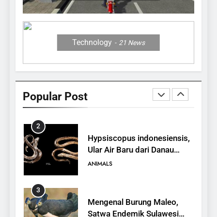
12 Fakta Memukau dari
Jerapah
ANIMALS
Technology
21
News
1
10 Fakta Unik tentang Saiga
Antelope, Si Antelop
Popular Post
Berhidung Ajaib
ANIMALS
2
Hypsiscopus indonesiensis,
Ular Air Baru dari Danau
Towuti
ANIMALS
3
Mengenal Burung Maleo,
Satwa Endemik Sulawesi