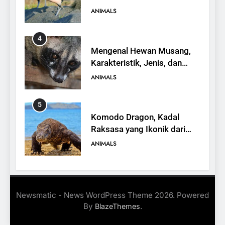
yang Terancam Punah
ANIMALS
4
Mengenal Hewan Musang,
Karakteristik, Jenis, dan
Peran dalam Ekosistem
ANIMALS
5
Komodo Dragon, Kadal
Raksasa yang Ikonik dari
Indonesia
ANIMALS
6
Kanguru Pohon Mantel
Newsmatic - News WordPress Theme 2026. Powered
Emas, Penemuan Baru di
By
.
BlazeThemes
Dunia Satwa
ANIMALS