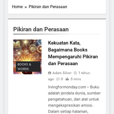
Home
Pikiran dan Perasaan
Pikiran dan Perasaan
Kekuatan Kata,
Bagaimana Books
Mempengaruhi Pikiran
dan Perasaan
BOOKS &
WORDS
Adam Silver
1 tahun
ago
0
5 mins
livingformonday.com – Buku
adalah jendela dunia, sumber
pengetahuan, dan alat untuk
mengekspresikan emosi.
Dalam setiap halaman,