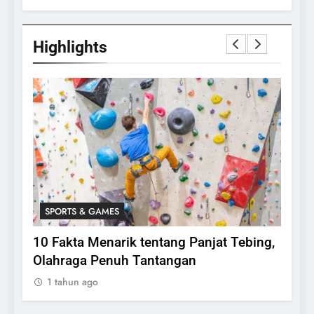
Highlights
SPORTS & GAMES
SPO
lasi
10 Fakta Menarik tentang Panjat Tebing,
Meng
Olahraga Penuh Tantangan
Rake
1 tahun ago
1 ta