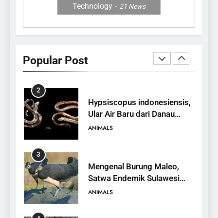
Technology
21
News
1
10 Fakta Unik tentang Saiga
Antelope, Si Antelop
Popular Post
Berhidung Ajaib
ANIMALS
2
Hypsiscopus indonesiensis,
Ular Air Baru dari Danau
Towuti
ANIMALS
3
Mengenal Burung Maleo,
Satwa Endemik Sulawesi
yang Terancam Punah
ANIMALS