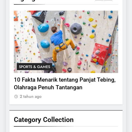
SPORTS & GAMES
SPO
lasi
10 Fakta Menarik tentang Panjat Tebing,
Meng
Olahraga Penuh Tantangan
Rake
2 tahun ago
2 ta
Category Collection
24
Apakah Benar Gajah Takut