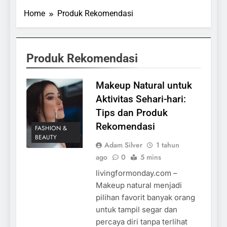
Home
Produk Rekomendasi
Produk Rekomendasi
Makeup Natural untuk
Aktivitas Sehari-hari:
Tips dan Produk
Rekomendasi
FASHION &
BEAUTY
Adam Silver
1 tahun
ago
0
5 mins
livingformonday.com –
Makeup natural menjadi
pilihan favorit banyak orang
untuk tampil segar dan
percaya diri tanpa terlihat