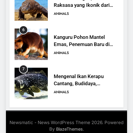
Raksasa yang Ikonik dari
Indonesia
ANIMALS
6
Kanguru Pohon Mantel
Emas, Penemuan Baru di
Dunia Satwa
ANIMALS
7
Mengenal Ikan Kerapu
Cantang, Budidaya,
Keunggulan, dan Potensi
ANIMALS
Ekonomi
8
16 Fakta Menarik tentang
Newsmatic - News WordPress Theme 2026. Powered
Landak
By
.
BlazeThemes
ANIMALS