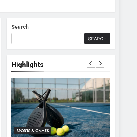
Search
SEARCH
Highlights
SPORTS & GAMES
SPORTS & 