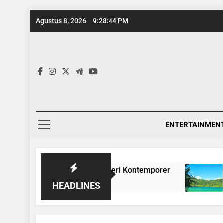
Skip
Agustus 8, 2026
9:28:45 PM
to
content
ENTERTAINMEN
l, Dari Game 8-Bit ke Galeri Kontemporer
Keaj
1 Tah
HEADLINES