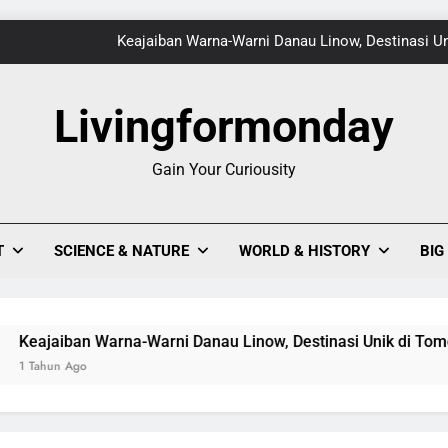
Keajaiban Warna-Warni Danau Linow, Destinasi U
Livingformonday
1
Gain Your Curiousity
Evolusi Seni Pixel,
Keajaiban Warna-Warni Danau Linow, Destinasi U
T
SCIENCE & NATURE
WORLD & HISTORY
BIG
aiban Warna-Warni Danau Linow, Destinasi Unik di Tomohon ya
un Ago