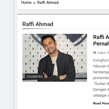
Home
Raffi Ahmad
Raffi Ahmad
Raffi 
Perna
Adam S
livingfo
hiburan I
berpenga
CELEBRITIES
presente
“Sultan 
Dengan b
sebagai 
Read Mor
ORTS & GAMES
SPORTS & GAMES