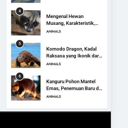
4
Mengenal Hewan
Musang, Karakteristik,
Jenis, dan Peran dalam
ANIMALS
Ekosistem
5
Komodo Dragon, Kadal
Raksasa yang Ikonik dari
Indonesia
ANIMALS
6
Kanguru Pohon Mantel
Emas, Penemuan Baru di
Dunia Satwa
ANIMALS
7
Mengenal Ikan Kerapu
Cantang, Budidaya,
Keunggulan, dan Potensi