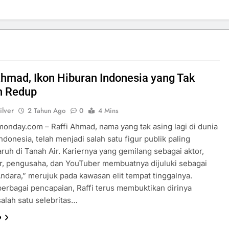
Ahmad, Ikon Hiburan Indonesia yang Tak
h Redup
ilver
2 Tahun Ago
0
4 Mins
rmonday.com – Raffi Ahmad, nama yang tak asing lagi di dunia
ndonesia, telah menjadi salah satu figur publik paling
ruh di Tanah Air. Kariernya yang gemilang sebagai aktor,
r, pengusaha, dan YouTuber membuatnya dijuluki sebagai
Andara,” merujuk pada kawasan elit tempat tinggalnya.
erbagai pencapaian, Raffi terus membuktikan dirinya
salah satu selebritas…
e
SPORTS & GAMES