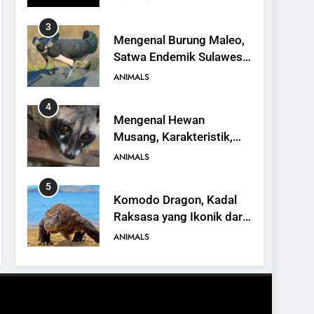
3
Mengenal Burung Maleo,
Satwa Endemik Sulawesi
yang Terancam Punah
ANIMALS
4
Mengenal Hewan
Musang, Karakteristik,
Jenis, dan Peran dalam
ANIMALS
Ekosistem
5
Komodo Dragon, Kadal
Raksasa yang Ikonik dari
Indonesia
ANIMALS
6
Kanguru Pohon Mantel
Emas, Penemuan Baru di
Dunia Satwa