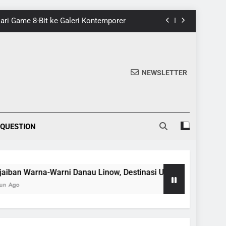
 Dari Game 8-Bit ke Galeri Kontemporer
nik di Tomohon yang Wajib Dikunjungi
20 Fakta Menarik Tentang Tenrikyo
NEWSLETTER
5 Fakta Menarik tentang Ensiklopedia
 Dari Game 8-Bit ke Galeri Kontemporer
 QUESTION
nik di Tomohon yang Wajib Dikunjungi
20 Fakta Menarik Tentang Tenrikyo
Warna-Warni Danau Linow, Destinasi Unik di Tomohon yang Waj