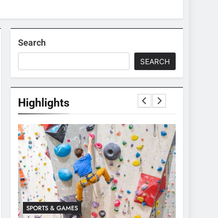
Search
SEARCH
Highlights
SPORTS & GAMES
SPORTS & 