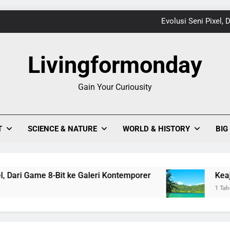
Evolusi Seni Pixel,
Keajaiban Warna-Warni Danau Linow, Destinasi U
Livingformonday
Gain Your Curiousity
1
Evolusi Seni Pixel,
T
SCIENCE & NATURE
WORLD & HISTORY
BIG
Keajaiban Warna-Warni Danau Linow, Destinasi U
i Game 8-Bit ke Galeri Kontemporer
Keajaiban 
1 Tahun Ago