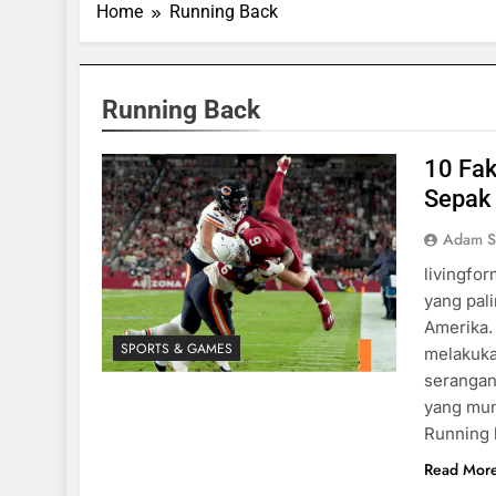
Home
Running Back
Running Back
10 Fak
Sepak
Adam S
livingfo
yang pal
Amerika.
SPORTS & GAMES
melakuka
serangan
yang mun
Running
Read Mor
SPORTS & GAMES