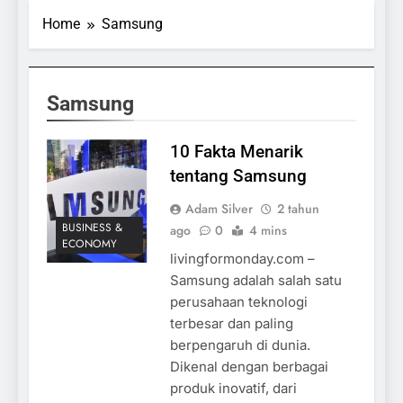
Home
Samsung
Samsung
10 Fakta Menarik
tentang Samsung
Adam Silver
2 tahun
BUSINESS &
ago
0
4 mins
ECONOMY
livingformonday.com –
Samsung adalah salah satu
perusahaan teknologi
terbesar dan paling
berpengaruh di dunia.
Dikenal dengan berbagai
produk inovatif, dari