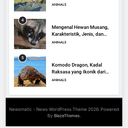
yang Terancam Punah
ANIMALS
4
Mengenal Hewan Musang,
Karakteristik, Jenis, dan
Peran dalam Ekosistem
ANIMALS
5
Komodo Dragon, Kadal
Raksasa yang Ikonik dari
Indonesia
ANIMALS
6
Kanguru Pohon Mantel
Newsmatic - News WordPress Theme 2026. Powered
Emas, Penemuan Baru di
By
.
BlazeThemes
Dunia Satwa
ANIMALS