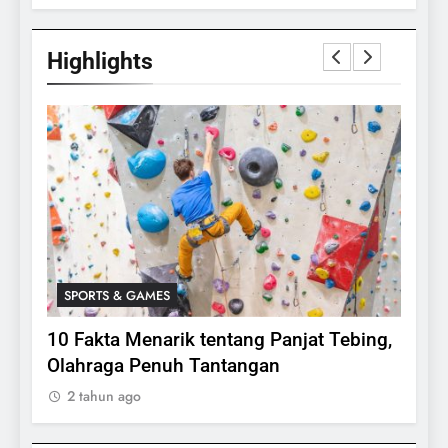
Highlights
SPORTS & GAMES
SPO
lasi
10 Fakta Menarik tentang Panjat Tebing,
Meng
Olahraga Penuh Tantangan
Rake
2 tahun ago
2 ta