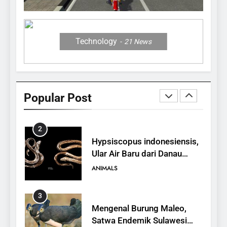
12 Fakta Memukau dari
Jerapah
ANIMALS
Technology
21
News
1
10 Fakta Unik tentang Saiga
Antelope, Si Antelop
Popular Post
Berhidung Ajaib
ANIMALS
2
Hypsiscopus indonesiensis,
Ular Air Baru dari Danau
Towuti
ANIMALS
3
Mengenal Burung Maleo,
Satwa Endemik Sulawesi