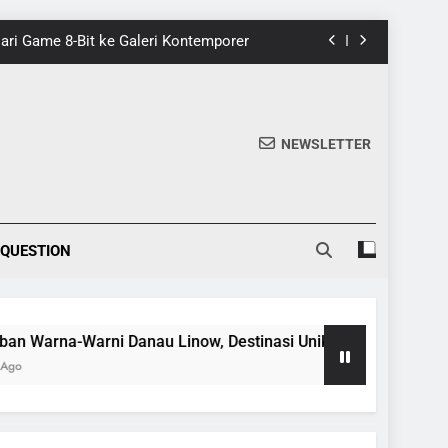
 Dari Game 8-Bit ke Galeri Kontemporer
nik di Tomohon yang Wajib Dikunjungi
20 Fakta Menarik Tentang Tenrikyo
NEWSLETTER
5 Fakta Menarik tentang Ensiklopedia
 Dari Game 8-Bit ke Galeri Kontemporer
 QUESTION
nik di Tomohon yang Wajib Dikunjungi
20 Fakta Menarik Tentang Tenrikyo
rna-Warni Danau Linow, Destinasi Unik di Tomohon yang Wajib