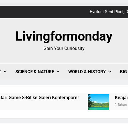
Evolusi Seni Pixel,
Keajaiban Warna-Warni Danau Linow, Destinasi U
Livingformonday
Gain Your Curiousity
1
Evolusi Seni Pixel,
T
SCIENCE & NATURE
WORLD & HISTORY
BIG
Keajaiban Warna-Warni Danau Linow, Destinasi U
Game 8-Bit ke Galeri Kontemporer
Keajaiban Wa
1 Tahun Ago