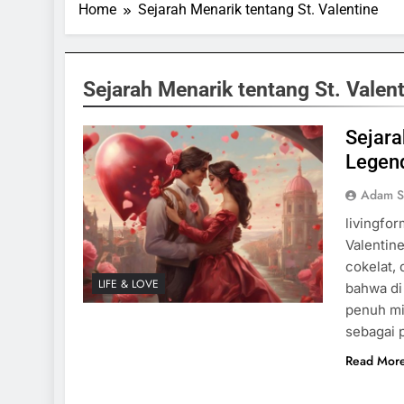
Home
Sejarah Menarik tentang St. Valentine
Sejarah Menarik tentang St. Valen
Sejara
Legend
Adam S
livingfo
Valentin
cokelat,
LIFE & LOVE
bahwa di 
penuh mi
sebagai 
Read Mor
SPORTS & GAMES