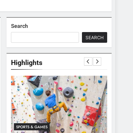
Search
SEARCH
Highlights
SPORTS & GAMES
SPORTS & 