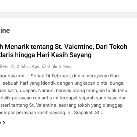
tine
h Menarik tentang St. Valentine, Dari Tokoh
aris hingga Hari Kasih Sayang
ilver
2 Tahun Ago
0
6 Mins
rmonday.com – Setiap 14 Februari, dunia merayakan Hari
e, sebuah hari yang identik dengan ungkapan cinta, bunga,
 dan kartu ucapan. Namun, banyak orang mungkin tidak tahu
balik perayaan romantis ini terdapat sejarah yang kaya dan
steri tentang St. Valentine, seorang tokoh yang dianggap
pelopor perayaan kasih sayang ini. Siapakah St….
e
SPORTS & GAMES