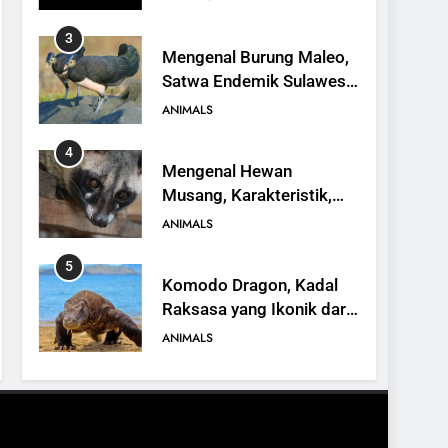
3
Mengenal Burung Maleo,
Satwa Endemik Sulawesi
yang Terancam Punah
ANIMALS
4
Mengenal Hewan
Musang, Karakteristik,
Jenis, dan Peran dalam
ANIMALS
Ekosistem
5
Komodo Dragon, Kadal
Raksasa yang Ikonik dari
Indonesia
ANIMALS
6
Kanguru Pohon Mantel
Emas, Penemuan Baru di
Dunia Satwa