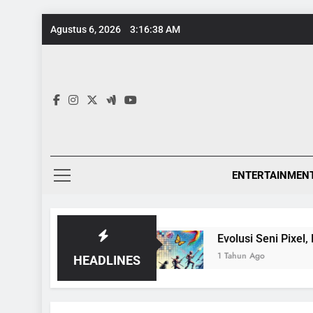
Skip
Agustus 6, 2026
3:16:39 AM
to
content
ENTERTAINMEN
ntang Ensiklopedia
Evolusi Seni Pixel, Dari 
1 Tahun Ago
HEADLINES