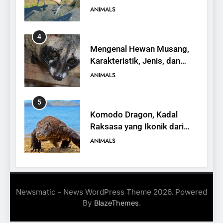
yang Terancam Punah
ANIMALS
4
Mengenal Hewan Musang,
Karakteristik, Jenis, dan
Peran dalam Ekosistem
ANIMALS
5
Komodo Dragon, Kadal
Raksasa yang Ikonik dari
Indonesia
ANIMALS
6
Kanguru Pohon Mantel
Newsmatic - News WordPress Theme 2026. Powered
Emas, Penemuan Baru di
By
.
BlazeThemes
Dunia Satwa
ANIMALS