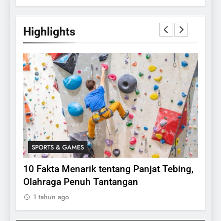
Highlights
SPORTS & GAMES
SPO
lasi
10 Fakta Menarik tentang Panjat Tebing,
Meng
Olahraga Penuh Tantangan
Rake
1 tahun ago
1 ta