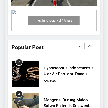
12 Fakta Memukau dari
Jerapah
ANIMALS
Technology
21
News
1
10 Fakta Unik tentang Saiga
Antelope, Si Antelop
Popular Post
Berhidung Ajaib
ANIMALS
2
Hypsiscopus indonesiensis,
Ular Air Baru dari Danau
Towuti
ANIMALS
3
Mengenal Burung Maleo,
Satwa Endemik Sulawesi