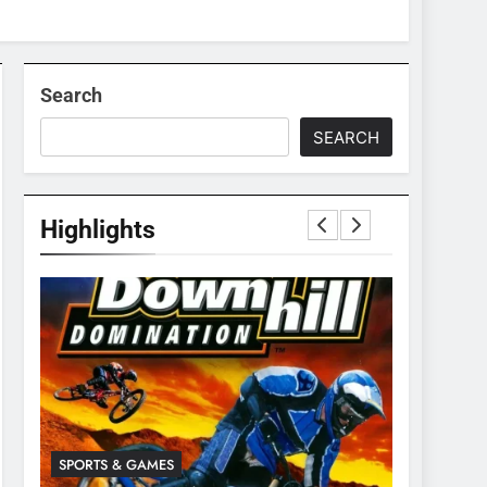
Search
SEARCH
Highlights
SPORTS & GAMES
SPORTS & 