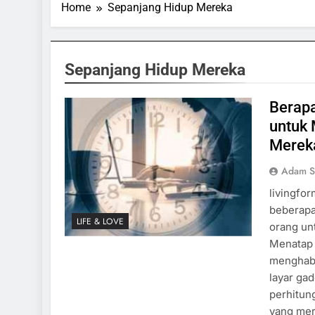
Home
Sepanjang Hidup Mereka
Sepanjang Hidup Mereka
Berap
untuk
Merek
Adam S
livingfo
beberapa
LIFE & LOVE
orang un
Menatap 
menghabi
layar ga
perhitun
ORTS & GAMES
SPORTS & GAMES
yang me