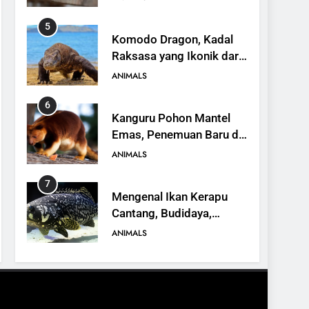
Ekosistem
5
Komodo Dragon, Kadal
Raksasa yang Ikonik dari
Indonesia
ANIMALS
6
Kanguru Pohon Mantel
Emas, Penemuan Baru di
Dunia Satwa
ANIMALS
7
Mengenal Ikan Kerapu
Cantang, Budidaya,
Keunggulan, dan Potensi
ANIMALS
Ekonomi
8
16 Fakta Menarik tentang
Landak