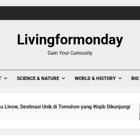
1
Livingformonday
Evolusi Seni Pixel,
Gain Your Curiousity
Keajaiban Warna-Warni Danau Linow, Destinasi U
T
SCIENCE & NATURE
WORLD & HISTORY
BIG
 Destinasi Unik di Tomohon yang Wajib Dikunjungi