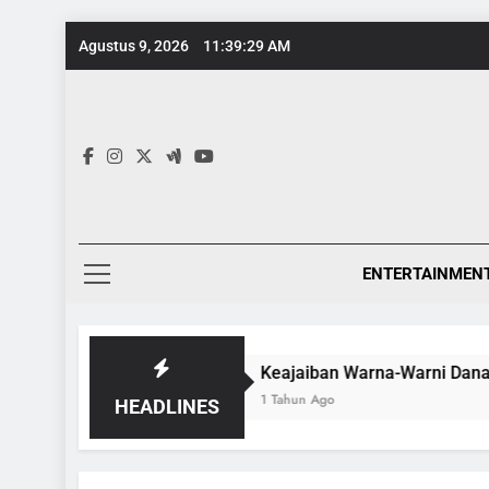
Skip
Agustus 9, 2026
11:39:30 AM
to
content
ENTERTAINMEN
ntemporer
Keajaiban Warna-Warni Danau Linow,
1 Tahun Ago
HEADLINES