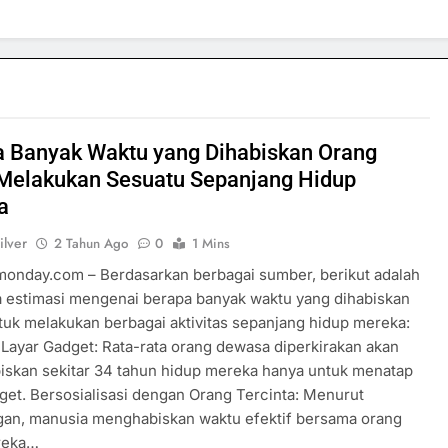
a Banyak Waktu yang Dihabiskan Orang
 Melakukan Sesuatu Sepanjang Hidup
a
ilver
2 Tahun Ago
0
1 Mins
rmonday.com – Berdasarkan berbagai sumber, berikut adalah
 estimasi mengenai berapa banyak waktu yang dihabiskan
tuk melakukan berbagai aktivitas sepanjang hidup mereka:
Layar Gadget: Rata-rata orang dewasa diperkirakan akan
skan sekitar 34 tahun hidup mereka hanya untuk menatap
dget. Bersosialisasi dengan Orang Tercinta: Menurut
gan, manusia menghabiskan waktu efektif bersama orang
SPORTS & GAMES
reka…