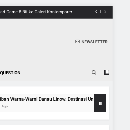
 Dari Game 8-Bit ke Galeri Kontemporer
nik di Tomohon yang Wajib Dikunjungi
20 Fakta Menarik Tentang Tenrikyo
NEWSLETTER
5 Fakta Menarik tentang Ensiklopedia
 Dari Game 8-Bit ke Galeri Kontemporer
 QUESTION
nik di Tomohon yang Wajib Dikunjungi
20 Fakta Menarik Tentang Tenrikyo
rna-Warni Danau Linow, Destinasi Unik di Tomohon yang Waji