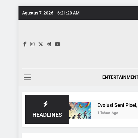
Skip
Agustus 7, 2026
6:21:21 AM
to
content
ENTERTAINMEN
entang Ensiklopedia
Evolusi Seni Pixel, Dari 
1 Tahun Ago
HEADLINES