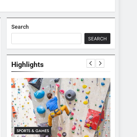
Search
SEARCH
Highlights
SPORTS & GAMES
SPORTS & 