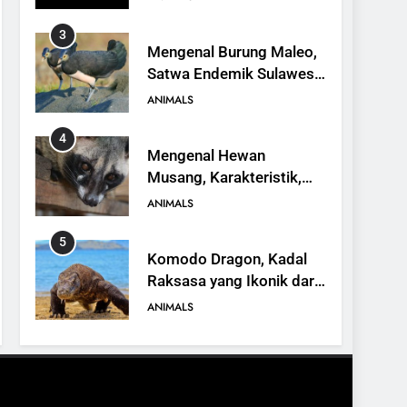
3
Mengenal Burung Maleo,
Satwa Endemik Sulawesi
yang Terancam Punah
ANIMALS
4
Mengenal Hewan
Musang, Karakteristik,
Jenis, dan Peran dalam
ANIMALS
Ekosistem
5
Komodo Dragon, Kadal
Raksasa yang Ikonik dari
Indonesia
ANIMALS
6
Kanguru Pohon Mantel
Emas, Penemuan Baru di
Dunia Satwa