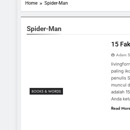
Home
Spider-Man
Spider-Man
15 Fak
Adam S
livingfo
paling ik
penulis S
muncul d
BOOKS & WORDS
adalah 1
Anda ket
Read Mor
SPORTS & GAMES