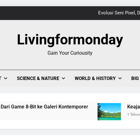
Evolusi Seni Pixel,
Keajaiban Warna-Warni Danau Linow, Destinasi U
Livingformonday
Gain Your Curiousity
1
Evolusi Seni Pixel,
T
SCIENCE & NATURE
WORLD & HISTORY
BIG
Keajaiban Warna-Warni Danau Linow, Destinasi U
Game 8-Bit ke Galeri Kontemporer
Keajaiban Wa
1 Tahun Ago