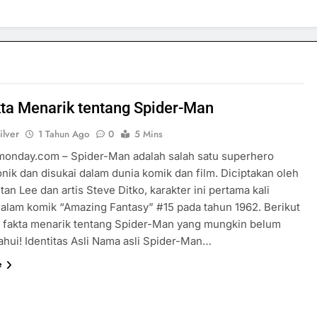
ta Menarik tentang Spider-Man
ilver
1 Tahun Ago
0
5 Mins
rmonday.com – Spider-Man adalah salah satu superhero
onik dan disukai dalam dunia komik dan film. Diciptakan oleh
tan Lee dan artis Steve Ditko, karakter ini pertama kali
alam komik “Amazing Fantasy” #15 pada tahun 1962. Berikut
5 fakta menarik tentang Spider-Man yang mungkin belum
ahui! Identitas Asli Nama asli Spider-Man…
e
SPORTS & GAMES