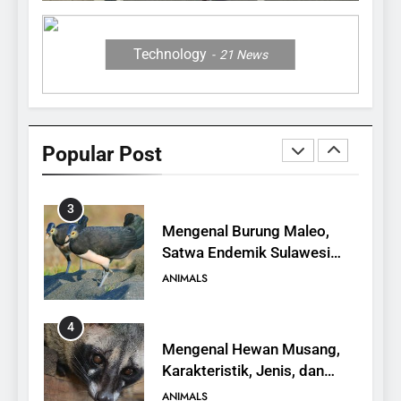
2
Hypsiscopus indonesiensis,
Ular Air Baru dari Danau
Technology
21
News
Towuti
ANIMALS
3
Mengenal Burung Maleo,
Popular Post
Satwa Endemik Sulawesi
yang Terancam Punah
ANIMALS
4
Mengenal Hewan Musang,
Karakteristik, Jenis, dan
Peran dalam Ekosistem
ANIMALS
5
Komodo Dragon, Kadal