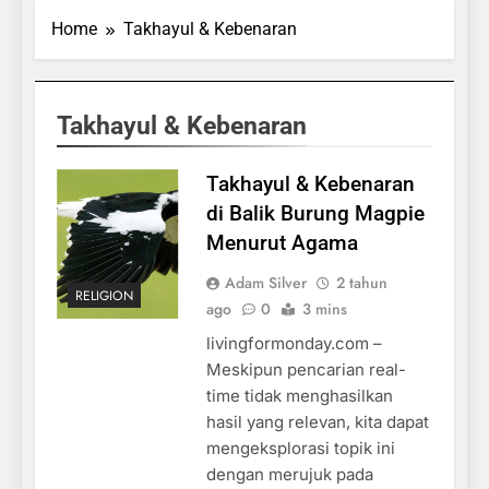
Home
Takhayul & Kebenaran
Takhayul & Kebenaran
Takhayul & Kebenaran
di Balik Burung Magpie
Menurut Agama
Adam Silver
2 tahun
RELIGION
ago
0
3 mins
livingformonday.com –
Meskipun pencarian real-
time tidak menghasilkan
hasil yang relevan, kita dapat
mengeksplorasi topik ini
dengan merujuk pada