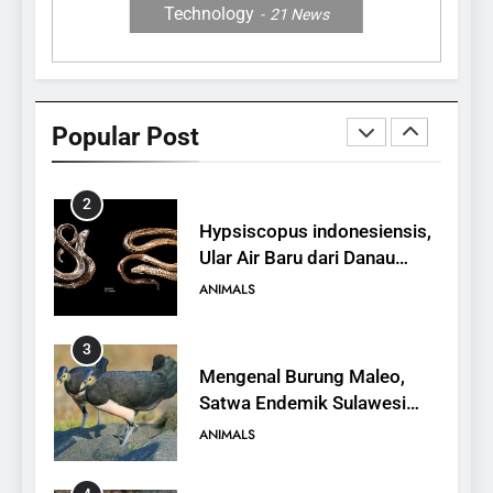
Technology
21
News
1
10 Fakta Unik tentang Saiga
Antelope, Si Antelop
Popular Post
Berhidung Ajaib
ANIMALS
2
Hypsiscopus indonesiensis,
Ular Air Baru dari Danau
Towuti
ANIMALS
3
Mengenal Burung Maleo,
Satwa Endemik Sulawesi
yang Terancam Punah
ANIMALS