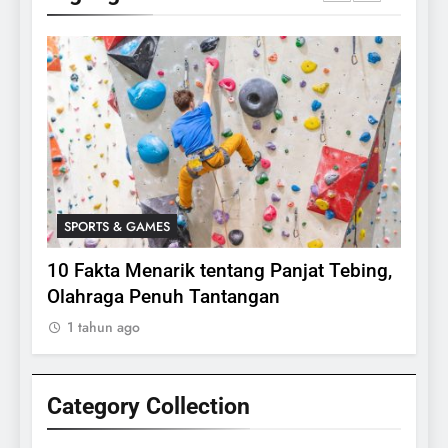
SPORTS & GAMES
SPO
lasi
10 Fakta Menarik tentang Panjat Tebing,
Meng
Olahraga Penuh Tantangan
Rake
1 tahun ago
1 ta
Category Collection
24
Apakah Benar Gajah Takut