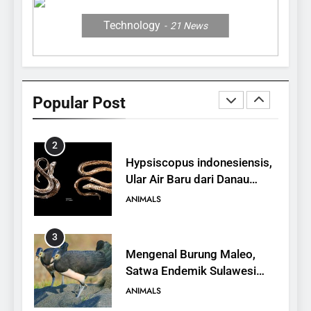
ANIMALS
Technology
21
News
1
10 Fakta Unik tentang Saiga
Antelope, Si Antelop
Popular Post
Berhidung Ajaib
ANIMALS
2
Hypsiscopus indonesiensis,
Ular Air Baru dari Danau
Towuti
ANIMALS
3
Mengenal Burung Maleo,
Satwa Endemik Sulawesi
yang Terancam Punah
ANIMALS