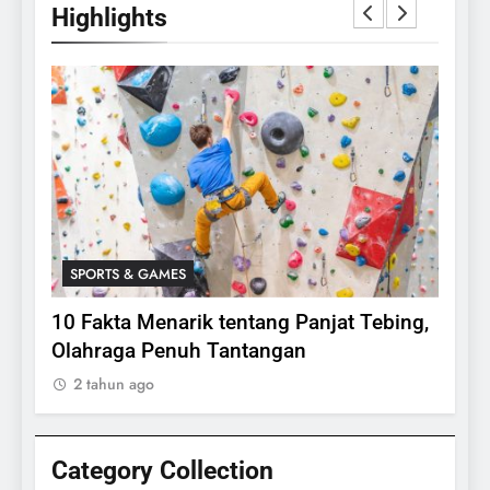
Highlights
SPORTS & GAMES
SPO
lasi
10 Fakta Menarik tentang Panjat Tebing,
Meng
Olahraga Penuh Tantangan
Rake
2 tahun ago
2 ta
Category Collection
24