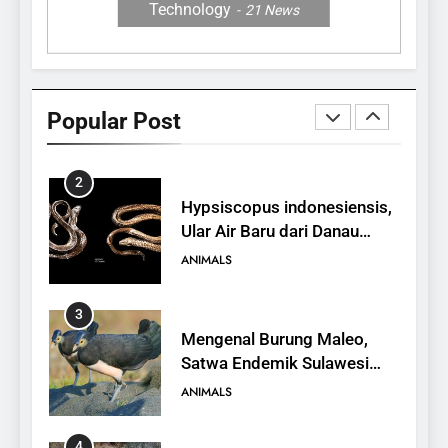
Technology
21
News
1
10 Fakta Unik tentang Saiga
Antelope, Si Antelop
Popular Post
Berhidung Ajaib
ANIMALS
2
Hypsiscopus indonesiensis,
Ular Air Baru dari Danau
Towuti
ANIMALS
3
Mengenal Burung Maleo,
Satwa Endemik Sulawesi
yang Terancam Punah
ANIMALS
4