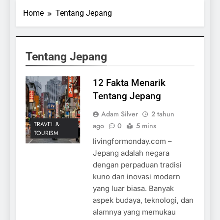
Home
Tentang Jepang
Tentang Jepang
12 Fakta Menarik
Tentang Jepang
Adam Silver
2 tahun
TRAVEL &
ago
0
5 mins
TOURISM
livingformonday.com –
Jepang adalah negara
dengan perpaduan tradisi
kuno dan inovasi modern
yang luar biasa. Banyak
aspek budaya, teknologi, dan
alamnya yang memukau