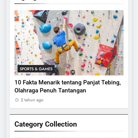
SPORTS & GAMES
SPO
lasi
10 Fakta Menarik tentang Panjat Tebing,
Meng
Olahraga Penuh Tantangan
Rake
2 tahun ago
2 ta
Category Collection
24
Apakah Benar Gajah Takut