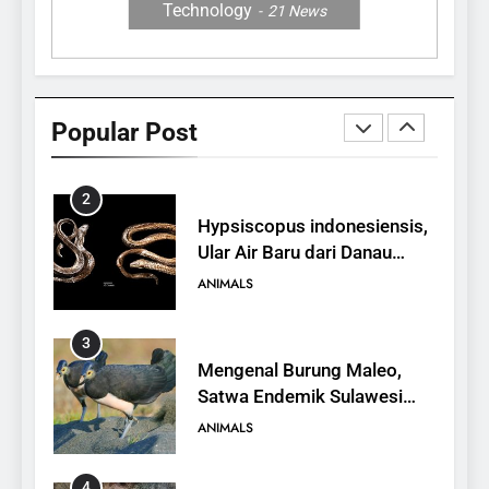
Technology
21
News
1
10 Fakta Unik tentang Saiga
Antelope, Si Antelop
Popular Post
Berhidung Ajaib
ANIMALS
2
Hypsiscopus indonesiensis,
Ular Air Baru dari Danau
Towuti
ANIMALS
3
Mengenal Burung Maleo,
Satwa Endemik Sulawesi
yang Terancam Punah
ANIMALS
4