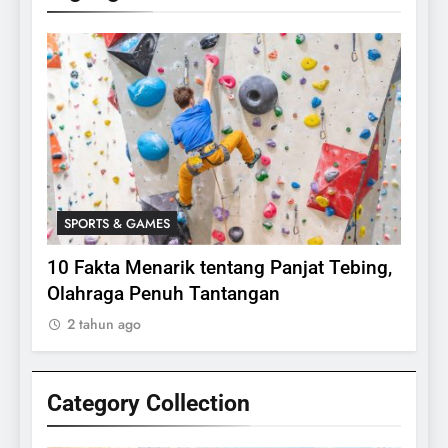
SPORTS & GAMES
SPO
lasi
10 Fakta Menarik tentang Panjat Tebing,
Meng
Olahraga Penuh Tantangan
Rake
2 tahun ago
2 ta
Category Collection
24
Apakah Benar Gajah Takut