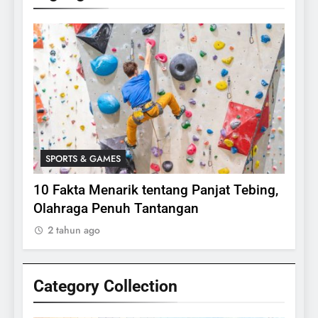
SPORTS & GAMES
SPO
lasi
10 Fakta Menarik tentang Panjat Tebing,
Meng
Olahraga Penuh Tantangan
Rake
2 tahun ago
2 ta
Category Collection
24
Apakah Benar Gajah Takut