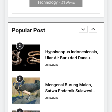
Technology
21
News
1
10 Fakta Unik tentang Saiga
Antelope, Si Antelop
Popular Post
Berhidung Ajaib
ANIMALS
2
Hypsiscopus indonesiensis,
Ular Air Baru dari Danau
Towuti
ANIMALS
3
Mengenal Burung Maleo,
Satwa Endemik Sulawesi
yang Terancam Punah
ANIMALS
4