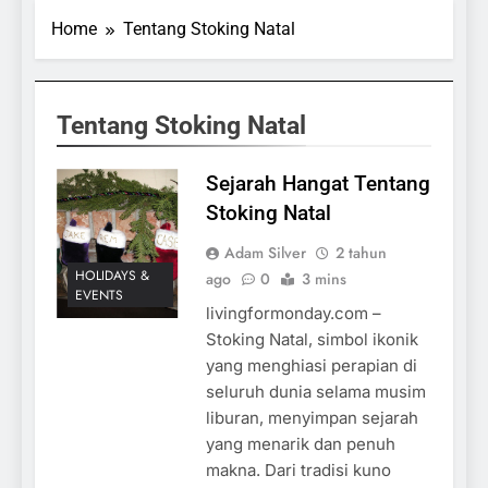
Home
Tentang Stoking Natal
Tentang Stoking Natal
Sejarah Hangat Tentang
Stoking Natal
Adam Silver
2 tahun
HOLIDAYS &
ago
0
3 mins
EVENTS
livingformonday.com –
Stoking Natal, simbol ikonik
yang menghiasi perapian di
seluruh dunia selama musim
liburan, menyimpan sejarah
yang menarik dan penuh
makna. Dari tradisi kuno