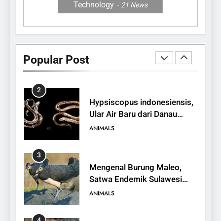
Technology
21
News
1
10 Fakta Unik tentang Saiga
Antelope, Si Antelop
Popular Post
Berhidung Ajaib
ANIMALS
2
Hypsiscopus indonesiensis,
Ular Air Baru dari Danau
Towuti
ANIMALS
3
Mengenal Burung Maleo,
Satwa Endemik Sulawesi
yang Terancam Punah
ANIMALS
4