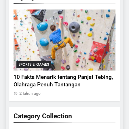
SPORTS & GAMES
SPO
lasi
10 Fakta Menarik tentang Panjat Tebing,
Meng
Olahraga Penuh Tantangan
Rake
2 tahun ago
2 ta
Category Collection
24
Apakah Benar Gajah Takut