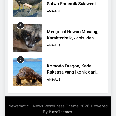
Satwa Endemik Sulawesi
yang Terancam Punah
ANIMALS
4
Mengenal Hewan Musang,
Karakteristik, Jenis, dan
Peran dalam Ekosistem
ANIMALS
5
Komodo Dragon, Kadal
Raksasa yang Ikonik dari
Indonesia
ANIMALS
6
Kanguru Pohon Mantel
Newsmatic - News WordPress Theme 2026. Powered
Emas, Penemuan Baru di
By
.
BlazeThemes
Dunia Satwa
ANIMALS