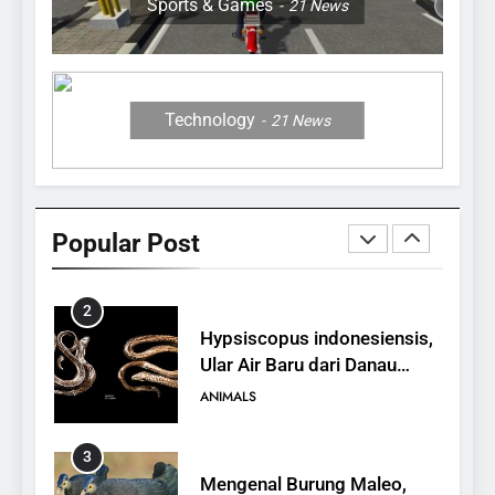
Sports & Games
21
News
27
12 Fakta Memukau dari
Jerapah
ANIMALS
Technology
21
News
1
10 Fakta Unik tentang Saiga
Antelope, Si Antelop
Popular Post
Berhidung Ajaib
ANIMALS
2
Hypsiscopus indonesiensis,
Ular Air Baru dari Danau
Towuti
ANIMALS
3
Mengenal Burung Maleo,