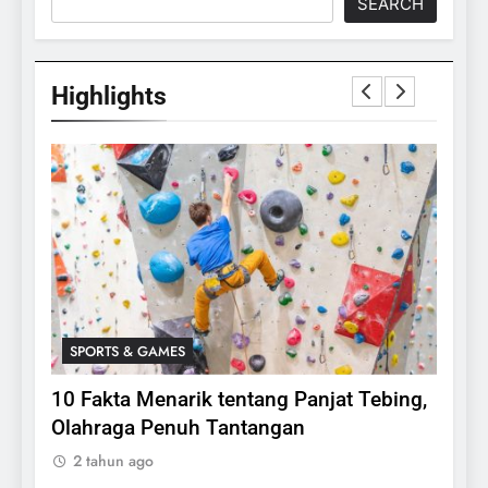
SEARCH
Highlights
SPORTS & GAMES
SPO
lasi
10 Fakta Menarik tentang Panjat Tebing,
Meng
Olahraga Penuh Tantangan
Rake
2 tahun ago
2 ta