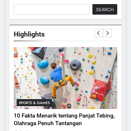
SEARCH
Highlights
SPORTS & GAMES
SPO
lasi
10 Fakta Menarik tentang Panjat Tebing,
Meng
Olahraga Penuh Tantangan
Rake