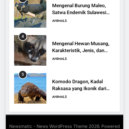
Mengenal Burung Maleo,
Satwa Endemik Sulawesi
yang Terancam Punah
ANIMALS
4
Mengenal Hewan Musang,
Karakteristik, Jenis, dan
Peran dalam Ekosistem
ANIMALS
5
Komodo Dragon, Kadal
Raksasa yang Ikonik dari
Indonesia
ANIMALS
6
Kanguru Pohon Mantel
Newsmatic - News WordPress Theme 2026. Powered
Emas, Penemuan Baru di