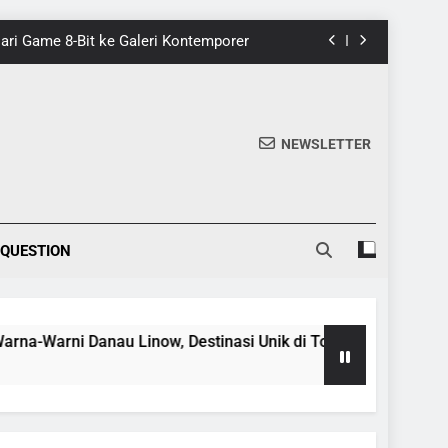
 Dari Game 8-Bit ke Galeri Kontemporer
nik di Tomohon yang Wajib Dikunjungi
20 Fakta Menarik Tentang Tenrikyo
NEWSLETTER
5 Fakta Menarik tentang Ensiklopedia
 Dari Game 8-Bit ke Galeri Kontemporer
 QUESTION
nik di Tomohon yang Wajib Dikunjungi
20 Fakta Menarik Tentang Tenrikyo
i Danau Linow, Destinasi Unik di Tomohon yang Wajib Dikunj