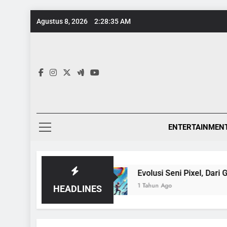
Skip
Agustus 8, 2026
2:28:35 AM
to
content
ENTERTAINMEN
nsiklopedia
Evolusi Seni Pixel, Dari Game 8-B
1 Tahun Ago
HEADLINES