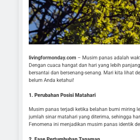
15 Fakta Menarik 
School Simulator
2 Tahun Ago
livingformonday.com
– Musim panas adalah waktu 
Dengan cuaca hangat dan hari yang lebih panjan
bersantai dan bersenang-senang. Mari kita lihat
belum Anda ketahui!
1. Perubahan Posisi Matahari
Musim panas terjadi ketika belahan bumi miring l
jumlah sinar matahari yang diterima, sehingga ha
Fenomena ini menjadikan musim panas identik de
2. Fase Pertumbuhan Tanaman