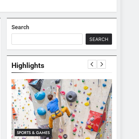
Search
SEARCH
Highlights
SPORTS & GAMES
SPORTS & 