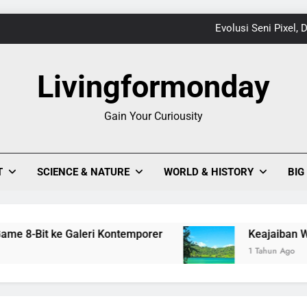
Evolusi Seni Pixel,
Keajaiban Warna-Warni Danau Linow, Destinasi U
Livingformonday
Gain Your Curiousity
1
Evolusi Seni Pixel,
T
SCIENCE & NATURE
WORLD & HISTORY
BIG
Keajaiban Warna-Warni Danau Linow, Destinasi U
it ke Galeri Kontemporer
Keajaiban Warna-Warn
1 Tahun Ago