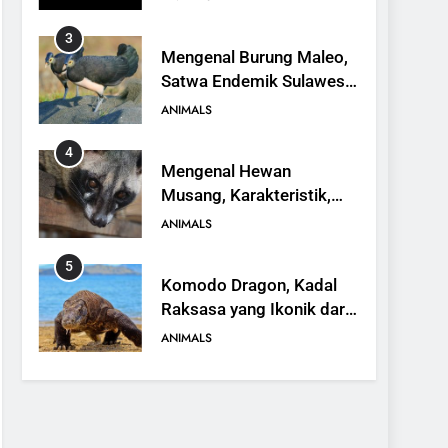
3
Mengenal Burung Maleo,
Satwa Endemik Sulawesi
yang Terancam Punah
ANIMALS
4
Mengenal Hewan
Musang, Karakteristik,
Jenis, dan Peran dalam
ANIMALS
Ekosistem
5
Komodo Dragon, Kadal
Raksasa yang Ikonik dari
Indonesia
ANIMALS
6
Kanguru Pohon Mantel
Emas, Penemuan Baru di
Dunia Satwa