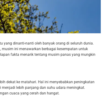
Tentang Sakura
Fakta Menarik Ojol The Game,
Simulasi Ojek Online yang Viral
2 Tahun Ago
yang dinanti-nanti oleh banyak orang di seluruh dunia.
g, musim ini menawarkan berbagai kesempatan untuk
 delapan fakta menarik tentang musim panas yang mungkin
ebih dekat ke matahari. Hal ini menyebabkan peningkatan
ri menjadi lebih panjang dan suhu udara meningkat.
ngan cuaca yang cerah dan hangat.