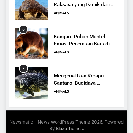
Raksasa yang Ikonik dari
Indonesia
ANIMALS
6
Kanguru Pohon Mantel
Emas, Penemuan Baru di
Dunia Satwa
ANIMALS
7
Mengenal Ikan Kerapu
Cantang, Budidaya,
Keunggulan, dan Potensi
ANIMALS
Ekonomi
8
16 Fakta Menarik tentang
Newsmatic - News WordPress Theme 2026. Powered
Landak
By
.
BlazeThemes
ANIMALS