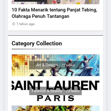
lasi
10 Fakta Menarik tentang Panjat Tebing,
Meng
Olahraga Penuh Tantangan
Rake
1 tahun ago
1 ta
Category Collection
24
Apakah Benar Gajah Takut
Dengan Tikus
Art & Design
22
News
ANIMALS
25
15 Fakta Menarik Tentang
Fashion & Beauty
23
News
Sapi Untuk Anak- anak
ANIMALS