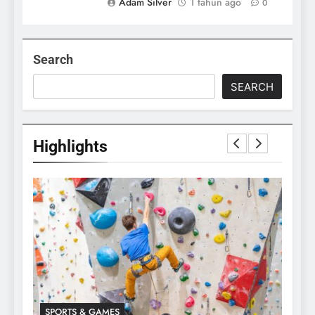
Adam Silver
1 tahun ago
0
Search
SEARCH
Highlights
SPORTS & GAMES
SPO