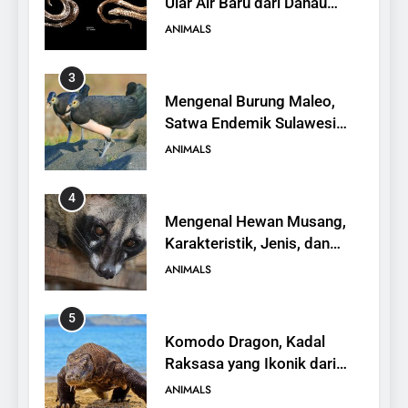
Ular Air Baru dari Danau
Towuti
ANIMALS
3
Mengenal Burung Maleo,
Satwa Endemik Sulawesi
yang Terancam Punah
ANIMALS
4
Mengenal Hewan Musang,
Karakteristik, Jenis, dan
Peran dalam Ekosistem
ANIMALS
5
Komodo Dragon, Kadal
Raksasa yang Ikonik dari
Indonesia
ANIMALS