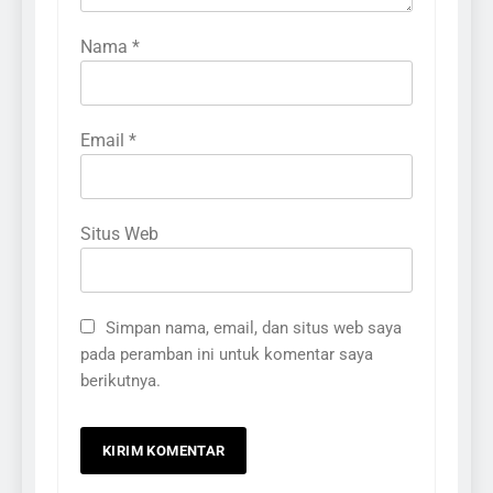
Nama
*
Email
*
Situs Web
Simpan nama, email, dan situs web saya
pada peramban ini untuk komentar saya
berikutnya.