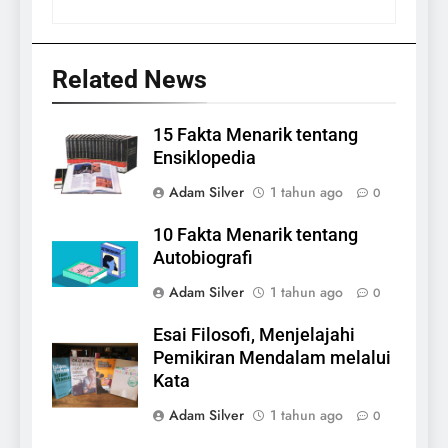
Related News
15 Fakta Menarik tentang
Ensiklopedia
Adam Silver
1 tahun ago
0
10 Fakta Menarik tentang
Autobiografi
Adam Silver
1 tahun ago
0
Esai Filosofi, Menjelajahi
Pemikiran Mendalam melalui
Kata
Adam Silver
1 tahun ago
0