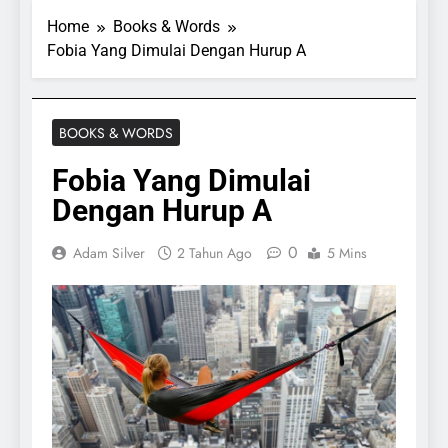
Home
Books & Words
Fobia Yang Dimulai Dengan Hurup A
BOOKS & WORDS
Fobia Yang Dimulai
Dengan Hurup A
0
Adam Silver
2 Tahun Ago
5 Mins