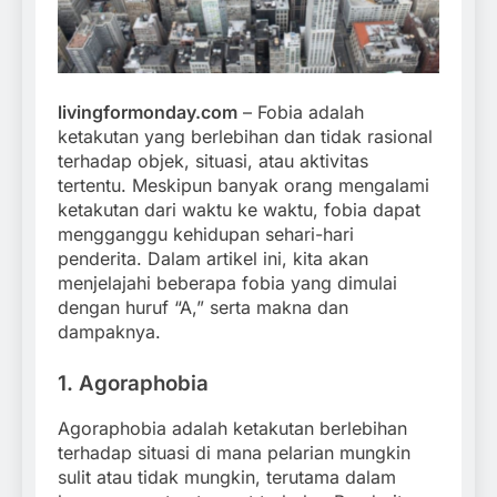
livingformonday.com
– Fobia adalah
ketakutan yang berlebihan dan tidak rasional
terhadap objek, situasi, atau aktivitas
tertentu. Meskipun banyak orang mengalami
ketakutan dari waktu ke waktu, fobia dapat
mengganggu kehidupan sehari-hari
penderita. Dalam artikel ini, kita akan
menjelajahi beberapa fobia yang dimulai
dengan huruf “A,” serta makna dan
dampaknya.
1. Agoraphobia
Agoraphobia adalah ketakutan berlebihan
terhadap situasi di mana pelarian mungkin
sulit atau tidak mungkin, terutama dalam