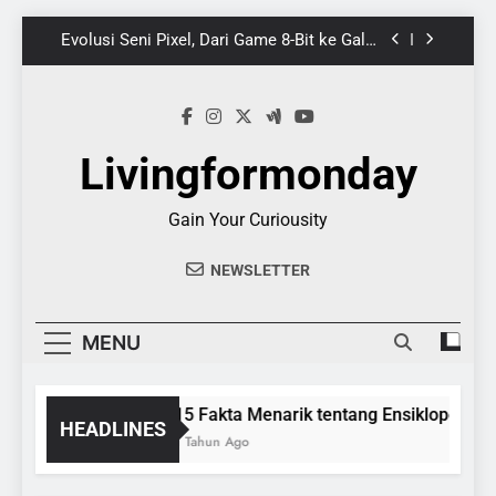
Skip
Evolusi Seni Pixel, Dari Game 8-Bit ke Galeri
to
Kontemporer
content
Keajaiban Warna-Warni Danau Linow,
Destinasi Unik di Tomohon yang Wajib
Dikunjungi
20 Fakta Menarik Tentang Tenrikyo
Livingformonday
15 Fakta Menarik tentang Ensiklopedia
Gain Your Curiousity
Evolusi Seni Pixel, Dari Game 8-Bit ke Galeri
Kontemporer
NEWSLETTER
Keajaiban Warna-Warni Danau Linow,
Destinasi Unik di Tomohon yang Wajib
Dikunjungi
20 Fakta Menarik Tentang Tenrikyo
MENU
15 Fakta Menarik tentang Ensiklopedia
HEADLINES
1 Tahun Ago