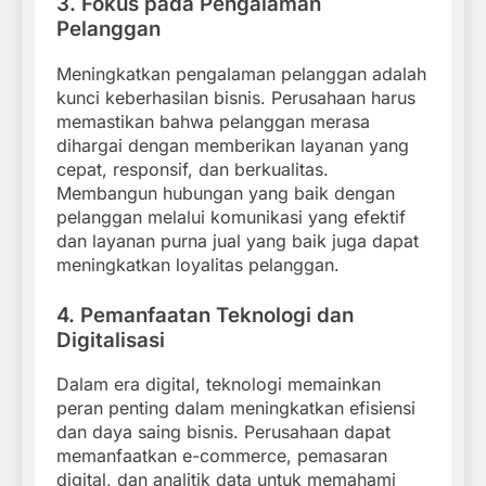
3.
Fokus pada Pengalaman
Pelanggan
Meningkatkan pengalaman pelanggan adalah
kunci keberhasilan bisnis. Perusahaan harus
memastikan bahwa pelanggan merasa
dihargai dengan memberikan layanan yang
cepat, responsif, dan berkualitas.
Membangun hubungan yang baik dengan
pelanggan melalui komunikasi yang efektif
dan layanan purna jual yang baik juga dapat
meningkatkan loyalitas pelanggan.
4.
Pemanfaatan Teknologi dan
Digitalisasi
Dalam era digital, teknologi memainkan
peran penting dalam meningkatkan efisiensi
dan daya saing bisnis. Perusahaan dapat
memanfaatkan e-commerce, pemasaran
digital, dan analitik data untuk memahami