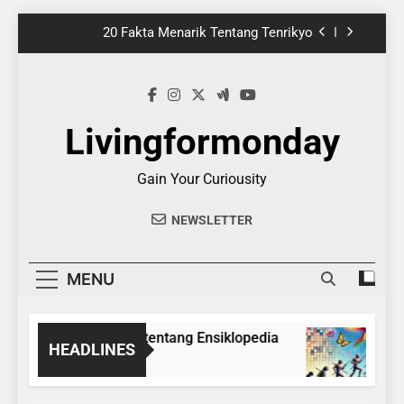
Destinasi Unik di Tomohon yang Wajib
Skip
Dikunjungi
20 Fakta Menarik Tentang Tenrikyo
to
content
15 Fakta Menarik tentang Ensiklopedia
Evolusi Seni Pixel, Dari Game 8-Bit ke Galeri
Kontemporer
Livingformonday
Keajaiban Warna-Warni Danau Linow,
Destinasi Unik di Tomohon yang Wajib
Gain Your Curiousity
Dikunjungi
20 Fakta Menarik Tentang Tenrikyo
NEWSLETTER
MENU
15 Fakta Menarik tentang Ensiklopedia
Evol
HEADLINES
1 Tahun Ago
1 Tah