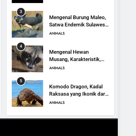
3
Mengenal Burung Maleo,
Satwa Endemik Sulawesi
yang Terancam Punah
ANIMALS
4
Mengenal Hewan
Musang, Karakteristik,
Jenis, dan Peran dalam
ANIMALS
Ekosistem
5
Komodo Dragon, Kadal
Raksasa yang Ikonik dari
Indonesia
ANIMALS
6
Kanguru Pohon Mantel
Emas, Penemuan Baru di
Dunia Satwa