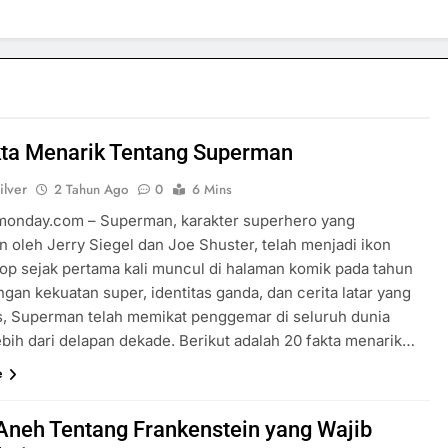
kta Menarik Tentang Superman
ilver
2 Tahun Ago
0
6 Mins
rmonday.com – Superman, karakter superhero yang
n oleh Jerry Siegel dan Joe Shuster, telah menjadi ikon
op sejak pertama kali muncul di halaman komik pada tahun
gan kekuatan super, identitas ganda, dan cerita latar yang
, Superman telah memikat penggemar di seluruh dunia
ebih dari delapan dekade. Berikut adalah 20 fakta menarik…
e
Aneh Tentang Frankenstein yang Wajib
SPORTS & GAMES