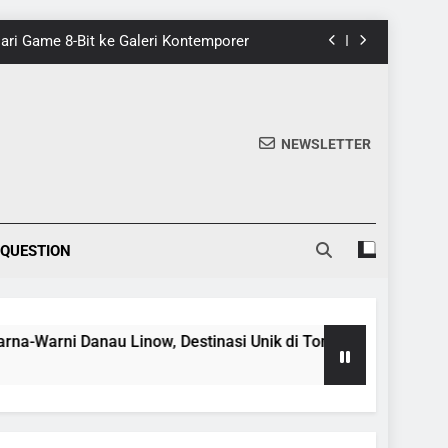
 Dari Game 8-Bit ke Galeri Kontemporer
nik di Tomohon yang Wajib Dikunjungi
20 Fakta Menarik Tentang Tenrikyo
NEWSLETTER
5 Fakta Menarik tentang Ensiklopedia
 Dari Game 8-Bit ke Galeri Kontemporer
 QUESTION
nik di Tomohon yang Wajib Dikunjungi
20 Fakta Menarik Tentang Tenrikyo
ni Danau Linow, Destinasi Unik di Tomohon yang Wajib Dikun