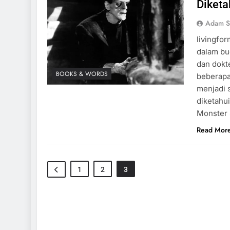
Diketa
15 Fakta Menarik 
Adam S
School Simulator
livingfo
2 Tahun Ago
dalam bu
dan dokt
BOOKS & WORDS
beberapa
menjadi 
diketahu
Monster 
Read Mor
1
2
3