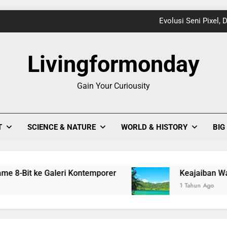
Evolusi Seni Pixel,
Keajaiban Warna-Warni Danau Linow, Destinasi U
Livingformonday
Gain Your Curiousity
1
Evolusi Seni Pixel,
T
SCIENCE & NATURE
WORLD & HISTORY
BIG
Keajaiban Warna-Warni Danau Linow, Destinasi U
Bit ke Galeri Kontemporer
Keajaiban Warna-War
1 Tahun Ago