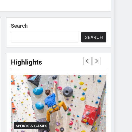
Search
SEARCH
Highlights
SPORTS & GAMES
SPORTS & 