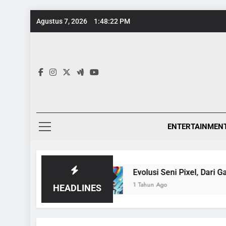
Skip
Agustus 7, 2026
1:48:22 PM
to
content
ENTERTAINMEN
Ensiklopedia
Evolusi Seni Pixel, Dari Game 8-
1 Tahun Ago
HEADLINES