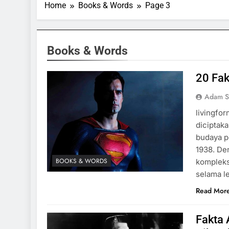
Home
Books & Words
Page 3
Books & Words
20 Fa
Adam S
livingfo
diciptaka
budaya p
1938. Den
BOOKS & WORDS
kompleks
selama l
Read Mor
Fakta 
SPORTS & GAMES