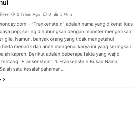
hui
Tentang Sakura
Fakta Menarik Ojol The Game,
ilver
2 Tahun Ago
0
5 Mins
Simulasi Ojek Online yang Viral
rmonday.com – “Frankenstein” adalah nama yang dikenal luas
2 Tahun Ago
daya pop, sering dihubungkan dengan monster mengerikan
er gila. Namun, banyak orang yang tidak mengetahui
 fakta menarik dan aneh mengenai karya ini yang seringkali
salah kaprah. Berikut adalah beberapa fakta yang wajib
i tentang “Frankenstein“: 1. Frankenstein Bukan Nama
Salah satu kesalahpahaman…
e