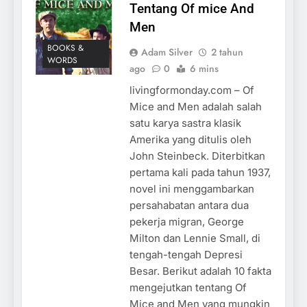
Tentang Of mice And
Men
BOOKS &
Adam Silver
2 tahun
WORDS
ago
0
6 mins
livingformonday.com – Of
Mice and Men adalah salah
satu karya sastra klasik
Amerika yang ditulis oleh
John Steinbeck. Diterbitkan
pertama kali pada tahun 1937,
novel ini menggambarkan
persahabatan antara dua
pekerja migran, George
Milton dan Lennie Small, di
tengah-tengah Depresi
Besar. Berikut adalah 10 fakta
mengejutkan tentang Of
Mice and Men yang mungkin