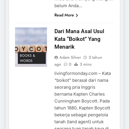
belum Anda…
Read More
Dari Mana Asal Usul
Kata “Boikot” Yang
Menarik
BOOKS &
Adam Silver
2 tahun
WORDS
ago
0
3 mins
livingformonday.com – Kata
“boikot” berasal dari nama
seorang pria Inggris
bernama Kapten Charles
Cunningham Boycott. Pada
tahun 1880, Kapten Boycott
bekerja sebagai pengelola
tanah (land agent) untuk
seorang tuan tanah kaya di