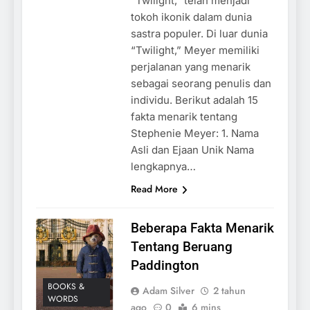
“Twilight,” telah menjadi
tokoh ikonik dalam dunia
sastra populer. Di luar dunia
“Twilight,” Meyer memiliki
perjalanan yang menarik
sebagai seorang penulis dan
individu. Berikut adalah 15
fakta menarik tentang
Stephenie Meyer: 1. Nama
Asli dan Ejaan Unik Nama
lengkapnya…
Read More
Beberapa Fakta Menarik
Tentang Beruang
Paddington
BOOKS &
Adam Silver
2 tahun
WORDS
ago
0
6 mins