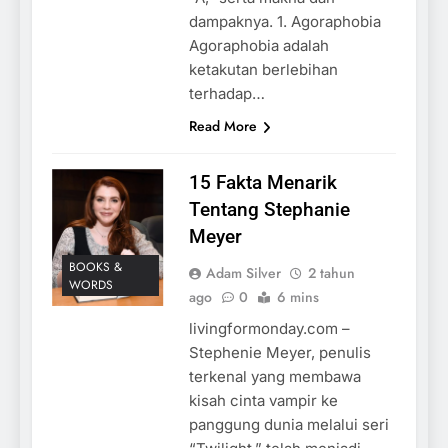
dampaknya. 1. Agoraphobia
Agoraphobia adalah
ketakutan berlebihan
terhadap…
Read More
15 Fakta Menarik
Tentang Stephanie
Meyer
BOOKS &
Adam Silver
2 tahun
WORDS
ago
0
6 mins
livingformonday.com –
Stephenie Meyer, penulis
terkenal yang membawa
kisah cinta vampir ke
panggung dunia melalui seri