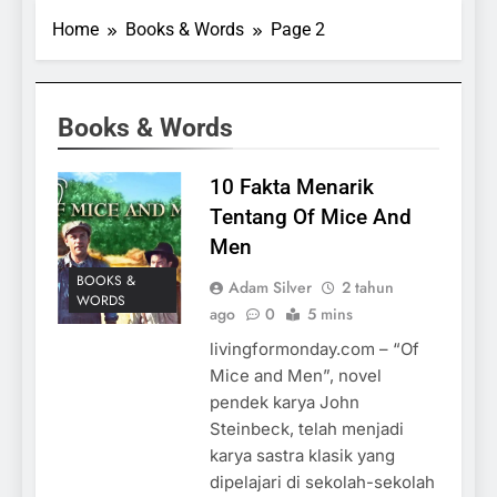
Home
Books & Words
Page 2
Books & Words
10 Fakta Menarik
Tentang Of Mice And
Men
BOOKS &
Adam Silver
2 tahun
WORDS
ago
0
5 mins
livingformonday.com – “Of
Mice and Men”, novel
pendek karya John
Steinbeck, telah menjadi
karya sastra klasik yang
dipelajari di sekolah-sekolah