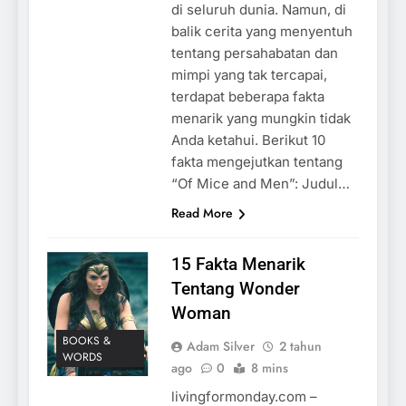
di seluruh dunia. Namun, di
balik cerita yang menyentuh
tentang persahabatan dan
mimpi yang tak tercapai,
terdapat beberapa fakta
menarik yang mungkin tidak
Anda ketahui. Berikut 10
fakta mengejutkan tentang
“Of Mice and Men”: Judul…
Read More
15 Fakta Menarik
Tentang Wonder
Woman
BOOKS &
Adam Silver
2 tahun
WORDS
ago
0
8 mins
livingformonday.com –