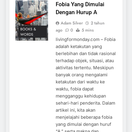
Fobia Yang Dimulai
Dengan Hurup A
Adam Silver
2 tahun
BOOKS &
ago
0
5 mins
WORDS
livingformonday.com – Fobia
adalah ketakutan yang
berlebihan dan tidak rasional
terhadap objek, situasi, atau
aktivitas tertentu. Meskipun
banyak orang mengalami
ketakutan dari waktu ke
waktu, fobia dapat
mengganggu kehidupan
sehari-hari penderita. Dalam
artikel ini, kita akan
menjelajahi beberapa fobia
yang dimulai dengan huruf
“A,” serta makna dan