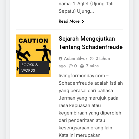
nama: 1. Aglet (Ujung Tali
Sepatu) Ujung…
Read More
Sejarah Mengejutkan
Tentang Schadenfreude
Adam Silver
2 tahun
BOOKS &
ago
0
7 mins
WORDS
livingformonday.com –
Schadenfreude adalah istilah
yang berasal dari bahasa
Jerman yang merujuk pada
rasa kepuasan atau
kegembiraan yang diperoleh
dari penderitaan atau
kesengsaraan orang lain.
Kata ini merupakan