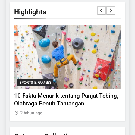
Highlights
SPORTS & GAMES
SPO
lasi
10 Fakta Menarik tentang Panjat Tebing,
Meng
Olahraga Penuh Tantangan
Rake
2 tahun ago
2 ta
24