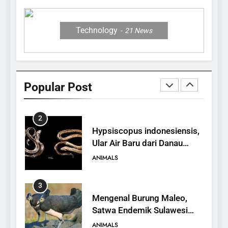
ANIMALS
Technology
21
News
1
10 Fakta Unik tentang Saiga
Antelope, Si Antelop
Berhidung Ajaib
ANIMALS
Popular Post
2
Hypsiscopus indonesiensis,
Ular Air Baru dari Danau
Towuti
ANIMALS
3
Mengenal Burung Maleo,
Satwa Endemik Sulawesi
yang Terancam Punah
ANIMALS