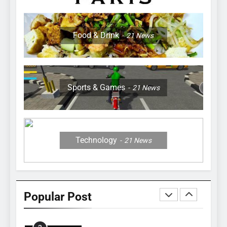
26
27 Fakta Menarik Mengenai
Food & Drink
21
News
Harimau Sumatera yang
Harus Diketahui
ANIMALS
27
Sports & Games
21
News
12 Fakta Memukau dari
Jerapah
ANIMALS
Technology
21
News
1
10 Fakta Unik tentang Saiga
Antelope, Si Antelop
Berhidung Ajaib
ANIMALS
Popular Post
2