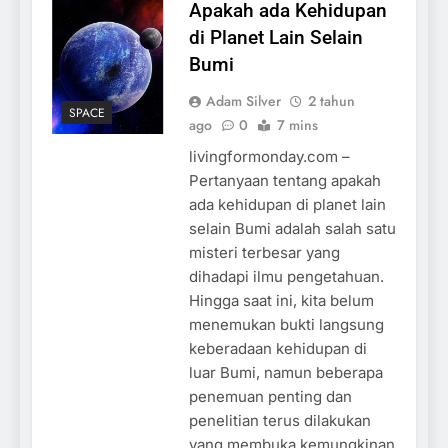
Apakah ada Kehidupan
di Planet Lain Selain
Bumi
Adam Silver
2 tahun
SPACE
ago
0
7 mins
livingformonday.com –
Pertanyaan tentang apakah
ada kehidupan di planet lain
selain Bumi adalah salah satu
misteri terbesar yang
dihadapi ilmu pengetahuan.
Hingga saat ini, kita belum
menemukan bukti langsung
keberadaan kehidupan di
luar Bumi, namun beberapa
penemuan penting dan
penelitian terus dilakukan
yang membuka kemungkinan