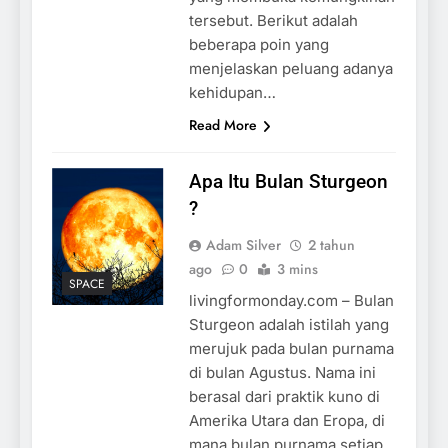
tersebut. Berikut adalah
beberapa poin yang
menjelaskan peluang adanya
kehidupan…
Read More
Apa Itu Bulan Sturgeon
?
Adam Silver
2 tahun
ago
0
3 mins
SPACE
livingformonday.com – Bulan
Sturgeon adalah istilah yang
merujuk pada bulan purnama
di bulan Agustus. Nama ini
berasal dari praktik kuno di
Amerika Utara dan Eropa, di
mana bulan purnama setiap