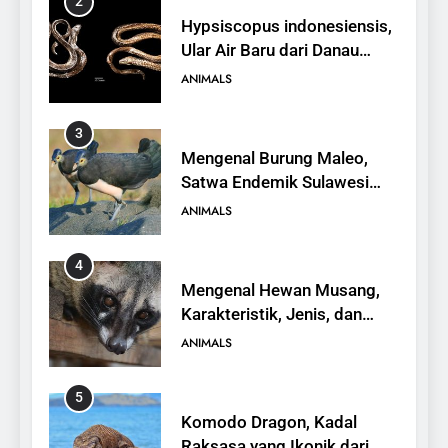
Hypsiscopus indonesiensis,
Ular Air Baru dari Danau
Towuti
ANIMALS
3
Mengenal Burung Maleo,
Satwa Endemik Sulawesi
yang Terancam Punah
ANIMALS
4
Mengenal Hewan Musang,
Karakteristik, Jenis, dan
Peran dalam Ekosistem
ANIMALS
5
Komodo Dragon, Kadal
Raksasa yang Ikonik dari