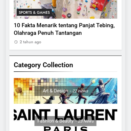
SPORTS & GAMES
SPO
lasi
10 Fakta Menarik tentang Panjat Tebing,
Meng
Olahraga Penuh Tantangan
Rake
2 tahun ago
2 ta
Category Collection
24
Apakah Benar Gajah Takut
Dengan Tikus
ANIMALS
Art & Design
22
News
25
15 Fakta Menarik Tentang
Sapi Untuk Anak- anak
Fashion & Beauty
23
News
ANIMALS