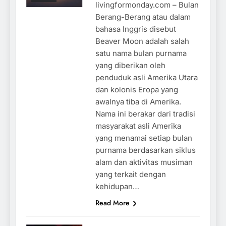
livingformonday.com – Bulan
Berang-Berang atau dalam
bahasa Inggris disebut
Beaver Moon adalah salah
satu nama bulan purnama
yang diberikan oleh
penduduk asli Amerika Utara
dan kolonis Eropa yang
awalnya tiba di Amerika.
Nama ini berakar dari tradisi
masyarakat asli Amerika
yang menamai setiap bulan
purnama berdasarkan siklus
alam dan aktivitas musiman
yang terkait dengan
kehidupan…
Read More