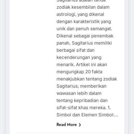
zodiak kesembilan dalam
astrologi, yang dikenal
dengan karakteristik yang
unik dan penuh semangat.
Dikenal sebagai penembak
panah, Sagitarius memiliki
berbagai sifat dan
kecenderungan yang
menarik. Artikel ini akan
mengungkap 20 fakta
menakjubkan tentang zodiak
Sagitarius, memberikan
wawasan lebih dalam
tentang kepribadian dan
sifat-sifat khas mereka. 1.
Simbol dan Elemen Simbol:…
Read More