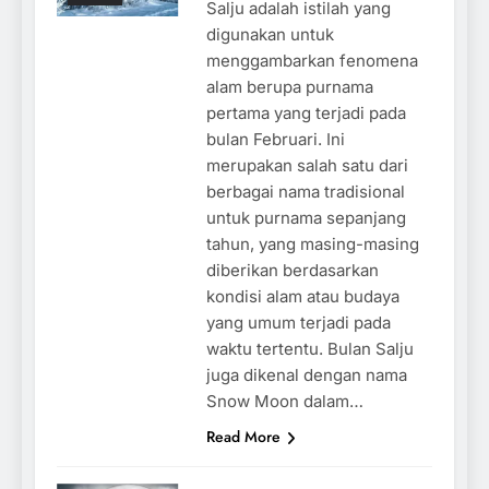
Salju adalah istilah yang
digunakan untuk
menggambarkan fenomena
alam berupa purnama
pertama yang terjadi pada
bulan Februari. Ini
merupakan salah satu dari
berbagai nama tradisional
untuk purnama sepanjang
tahun, yang masing-masing
diberikan berdasarkan
kondisi alam atau budaya
yang umum terjadi pada
waktu tertentu. Bulan Salju
juga dikenal dengan nama
Snow Moon dalam…
Read More