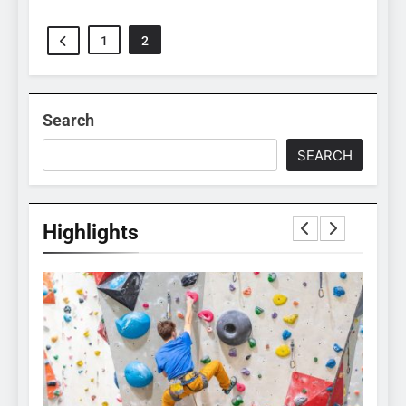
1
2
Search
SEARCH
Highlights