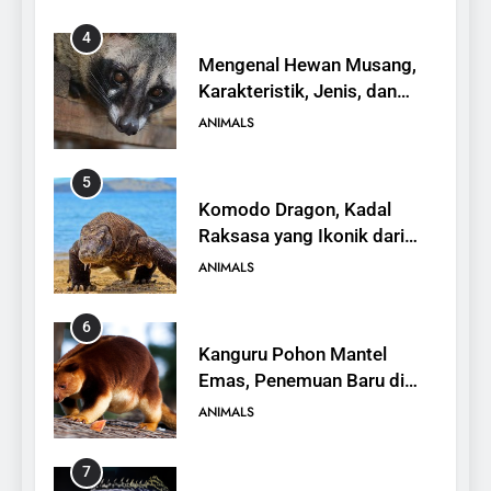
4
Mengenal Hewan Musang,
Karakteristik, Jenis, dan
Peran dalam Ekosistem
ANIMALS
5
Komodo Dragon, Kadal
Raksasa yang Ikonik dari
Indonesia
ANIMALS
6
Kanguru Pohon Mantel
Emas, Penemuan Baru di
Dunia Satwa
ANIMALS
7