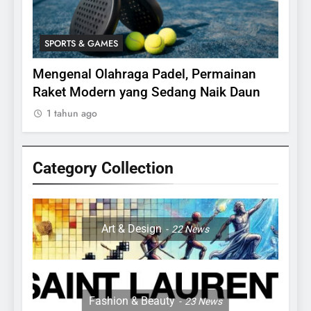
SPORTS & GAMES
SPO
bing,
Mengenal Olahraga Padel, Permainan
Fakt
24
Raket Modern yang Sedang Naik Daun
1 ta
Apakah Benar Gajah Takut
1 tahun ago
Dengan Tikus
ANIMALS
Category Collection
25
15 Fakta Menarik Tentang
Sapi Untuk Anak- anak
Art & Design
22
News
ANIMALS
26
27 Fakta Menarik Mengenai
Fashion & Beauty
23
News
Harimau Sumatera yang