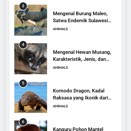
3
Mengenal Burung Maleo,
Satwa Endemik Sulawesi
yang Terancam Punah
ANIMALS
4
Mengenal Hewan Musang,
Karakteristik, Jenis, dan
Peran dalam Ekosistem
ANIMALS
5
Komodo Dragon, Kadal
Raksasa yang Ikonik dari
Indonesia
ANIMALS
6
Kanguru Pohon Mantel