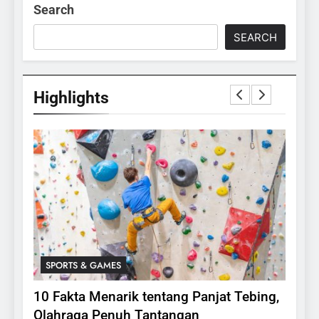
Search
SEARCH
Highlights
SPORTS & GAMES
SPO
lasi
10 Fakta Menarik tentang Panjat Tebing,
Meng
Olahraga Penuh Tantangan
Rake