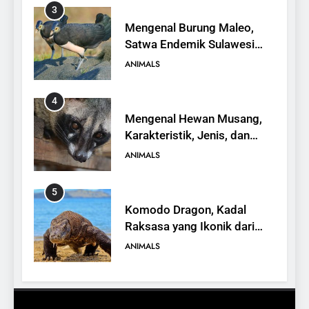
3
Mengenal Burung Maleo,
Satwa Endemik Sulawesi
yang Terancam Punah
ANIMALS
4
Mengenal Hewan Musang,
Karakteristik, Jenis, dan
Peran dalam Ekosistem
ANIMALS
5
Komodo Dragon, Kadal
Raksasa yang Ikonik dari
Indonesia
ANIMALS
6
Kanguru Pohon Mantel