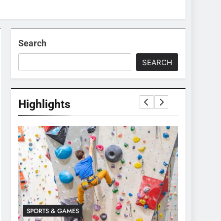
Search
SEARCH
Highlights
SPORTS & GAMES
SPORTS & 