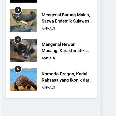
4
Mengenal Hewan
Musang, Karakteristik,
Jenis, dan Peran dalam
ANIMALS
Ekosistem
5
Komodo Dragon, Kadal
Raksasa yang Ikonik dari
Indonesia
ANIMALS
6
Kanguru Pohon Mantel
Emas, Penemuan Baru di
Dunia Satwa
ANIMALS
7
Mengenal Ikan Kerapu
Cantang, Budidaya,
Keunggulan, dan Potensi