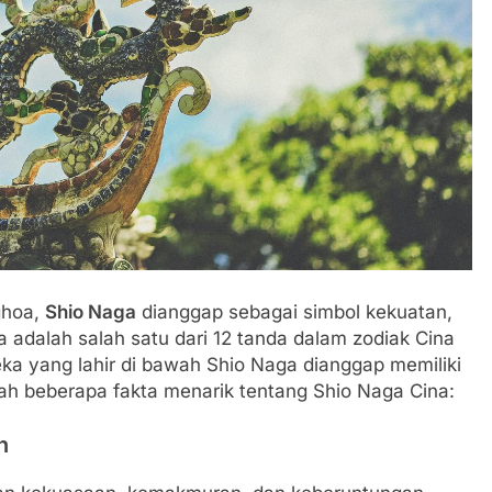
l The Game,
10 Fakta Menarik tentang Panjat
ne yang Viral
Tebing, Olahraga Penuh Tantang
1 Tahun Ago
ghoa,
Shio Naga
dianggap sebagai simbol kekuatan,
adalah salah satu dari 12 tanda dalam zodiak Cina
ka yang lahir di bawah Shio Naga dianggap memiliki
alah beberapa fakta menarik tentang Shio Naga Cina:
n