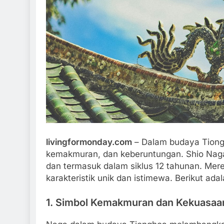
akta Menarik Tentang Sakura
Fakta Menarik Ojo
ol Simulator
Simulasi Ojek Onli
Tahun Ago
1 Tahun Ago
livingformonday.com
– Dalam budaya Tion
kemakmuran, dan keberuntungan. Shio Naga 
dan termasuk dalam siklus 12 tahunan. Mere
karakteristik unik dan istimewa. Berikut ad
1.
Simbol Kemakmuran dan Kekuasaa