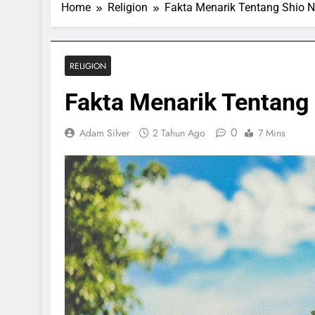
Home
Religion
Fakta Menarik Tentang Shio 
RELIGION
Fakta Menarik Tentang
0
Adam Silver
2 Tahun Ago
7 Mins
ORTS & GAMES
SPORTS & GAMES