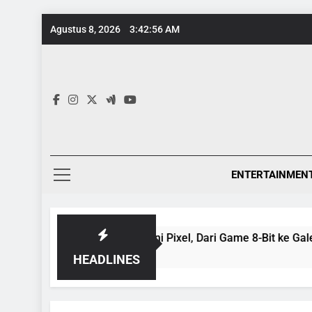
Skip
Agustus 8, 2026
3:42:57 AM
to
content
ENTERTAINMEN
Evolusi Seni Pixel, Dari Game 8-Bit ke Galeri Kontemporer
1 Tahun Ago
HEADLINES