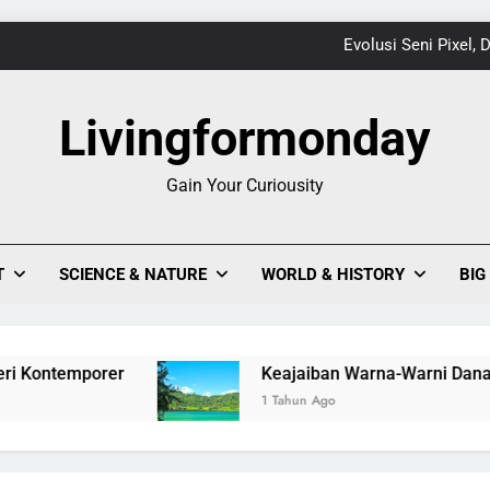
Keajaiban Warna-Warni Danau Linow, Destinasi U
Livingformonday
1
Gain Your Curiousity
Evolusi Seni Pixel,
Keajaiban Warna-Warni Danau Linow, Destinasi U
T
SCIENCE & NATURE
WORLD & HISTORY
BIG
Keajaiban Warna-Warni Danau Linow, Destinasi
1 Tahun Ago