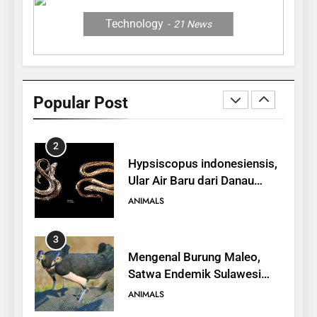
ANIMALS
Technology
21
News
1
10 Fakta Unik tentang Saiga
Antelope, Si Antelop
Popular Post
Berhidung Ajaib
ANIMALS
2
Hypsiscopus indonesiensis,
Ular Air Baru dari Danau
Towuti
ANIMALS
3
Mengenal Burung Maleo,
Satwa Endemik Sulawesi
yang Terancam Punah
ANIMALS