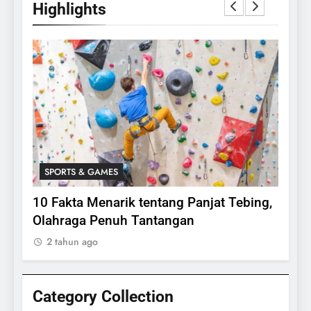
Highlights
SPORTS & GAMES
SPO
lasi
10 Fakta Menarik tentang Panjat Tebing,
Meng
Olahraga Penuh Tantangan
Rake
2 tahun ago
2 ta
Category Collection
24