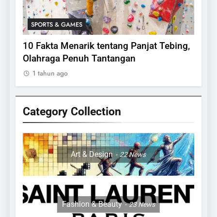
SPORTS & GAMES
SPO
lasi
10 Fakta Menarik tentang Panjat Tebing,
Meng
Olahraga Penuh Tantangan
Rake
1 tahun ago
1 ta
Category Collection
24
Apakah Benar Gajah Takut
Dengan Tikus
Art & Design
22
News
ANIMALS
25
15 Fakta Menarik Tentang
Fashion & Beauty
23
News
Sapi Untuk Anak- anak