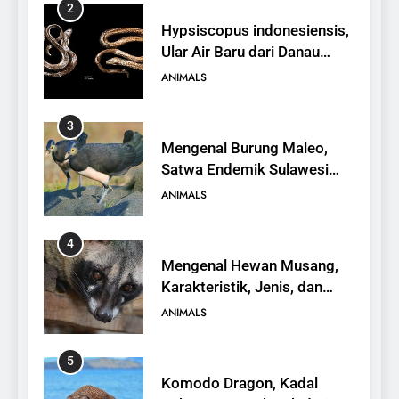
2
Hypsiscopus indonesiensis,
Ular Air Baru dari Danau
Towuti
ANIMALS
3
Mengenal Burung Maleo,
Satwa Endemik Sulawesi
yang Terancam Punah
ANIMALS
4
Mengenal Hewan Musang,
Karakteristik, Jenis, dan
Peran dalam Ekosistem
ANIMALS
5
Komodo Dragon, Kadal