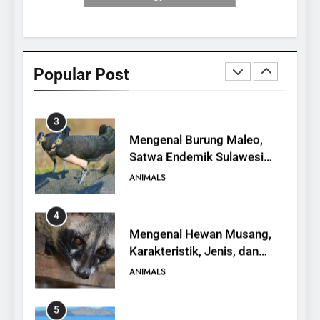
2
Hypsiscopus indonesiensis,
Ular Air Baru dari Danau
Popular Post
Towuti
ANIMALS
3
Mengenal Burung Maleo,
Satwa Endemik Sulawesi
yang Terancam Punah
ANIMALS
4
Mengenal Hewan Musang,
Karakteristik, Jenis, dan
Peran dalam Ekosistem
ANIMALS
5