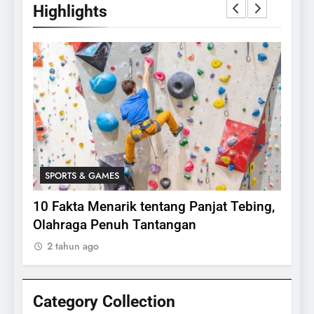
Highlights
SPORTS & GAMES
SPO
lasi
10 Fakta Menarik tentang Panjat Tebing,
Meng
Olahraga Penuh Tantangan
Rake
2 tahun ago
2 ta
Category Collection
24