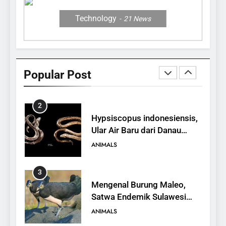
ANIMALS
Technology
21
News
1
10 Fakta Unik tentang Saiga
Antelope, Si Antelop
Popular Post
Berhidung Ajaib
ANIMALS
2
Hypsiscopus indonesiensis,
Ular Air Baru dari Danau
Towuti
ANIMALS
3
Mengenal Burung Maleo,
Satwa Endemik Sulawesi
yang Terancam Punah
ANIMALS