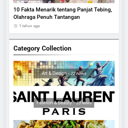
lasi
10 Fakta Menarik tentang Panjat Tebing,
Meng
Olahraga Penuh Tantangan
Rake
1 tahun ago
1 ta
Category Collection
24
Apakah Benar Gajah Takut
Dengan Tikus
Art & Design
22
News
ANIMALS
25
15 Fakta Menarik Tentang
Fashion & Beauty
23
News
Sapi Untuk Anak- anak
ANIMALS
26