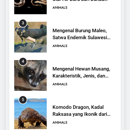
Towuti
ANIMALS
3
Mengenal Burung Maleo,
Satwa Endemik Sulawesi
yang Terancam Punah
ANIMALS
4
Mengenal Hewan Musang,
Karakteristik, Jenis, dan
Peran dalam Ekosistem
ANIMALS
5
Komodo Dragon, Kadal
Raksasa yang Ikonik dari
Indonesia
ANIMALS