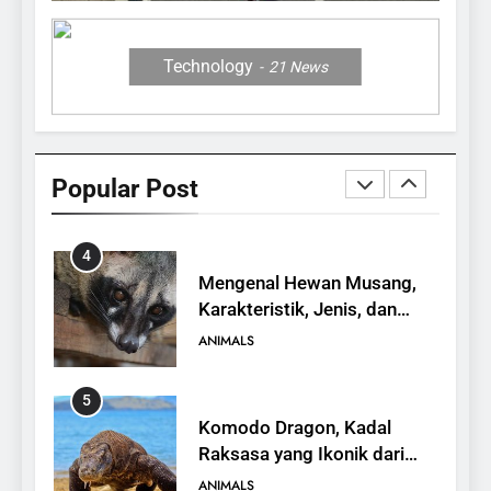
Ular Air Baru dari Danau
Towuti
ANIMALS
Technology
21
News
3
Mengenal Burung Maleo,
Satwa Endemik Sulawesi
Popular Post
yang Terancam Punah
ANIMALS
4
Mengenal Hewan Musang,
Karakteristik, Jenis, dan
Peran dalam Ekosistem
ANIMALS
5
Komodo Dragon, Kadal
Raksasa yang Ikonik dari
Indonesia
ANIMALS