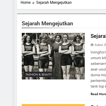
Home
Sejarah Mengejutkan
Sejarah Mengejutkan
Sejara
Adam S
livingfo
umum kita
sebenarn
asal-usu
FASHION & BEAUTY
dunia mo
perkemba
tank top
Read Mor
ORTS & GAMES
SPORTS & GAMES