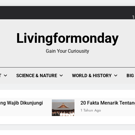
1
Evolusi Seni Pixel,
Livingformonday
Keajaiban Warna-Warni Danau Linow, Destinasi U
Gain Your Curiousity
1
T
SCIENCE & NATURE
WORLD & HISTORY
BIG
Evolusi Seni Pixel,
Keajaiban Warna-Warni Danau Linow, Destinasi U
 Dikunjungi
20 Fakta Menarik Tentang Tenrik
1 Tahun Ago