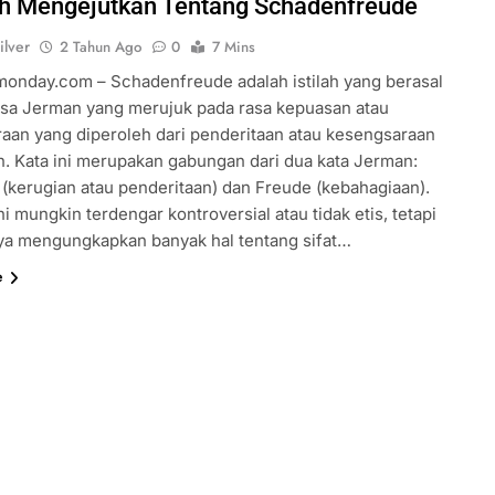
ah Mengejutkan Tentang Schadenfreude
 Padel, Permainan
Fakta Menarik Game Downhill
ilver
2 Tahun Ago
0
7 Mins
g Sedang Naik
2 Tahun Ago
rmonday.com – Schadenfreude adalah istilah yang berasal
asa Jerman yang merujuk pada rasa kepuasan atau
aan yang diperoleh dari penderitaan atau kesengsaraan
in. Kata ini merupakan gabungan dari dua kata Jerman:
(kerugian atau penderitaan) dan Freude (kebahagiaan).
i mungkin terdengar kontroversial atau tidak etis, tetapi
ya mengungkapkan banyak hal tentang sifat…
e