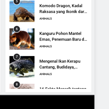
6
Kanguru Pohon Mantel
Emas, Penemuan Baru di
Dunia Satwa
ANIMALS
7
Mengenal Ikan Kerapu
Cantang, Budidaya,
Keunggulan, dan Potensi
ANIMALS
Ekonomi
8
16 Fakta Menarik tentang
Landak
ANIMALS
9
10 Fakta Menarik Tentang
Panamanian Golden Frog