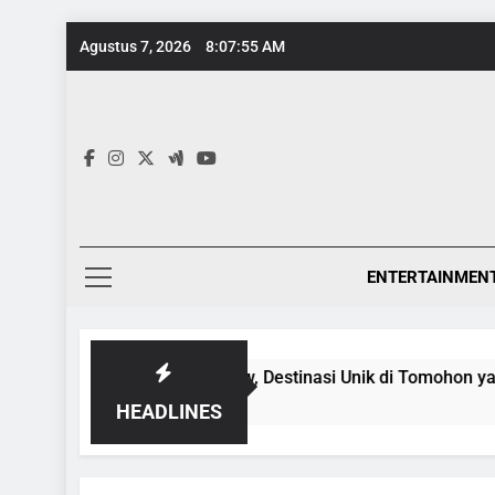
Skip
Agustus 7, 2026
8:07:56 AM
to
content
ENTERTAINMEN
rna-Warni Danau Linow, Destinasi Unik di Tomohon yang Wajib
HEADLINES