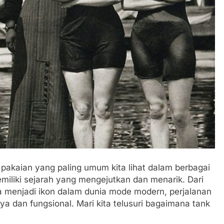
 Padel, Permainan
Fakta Menarik Game Downhill
g Sedang Naik
1 Tahun Ago
u pakaian yang paling umum kita lihat dalam berbagai
emiliki sejarah yang mengejutkan dan menarik. Dari
a menjadi ikon dalam dunia mode modern, perjalanan
 dan fungsional. Mari kita telusuri bagaimana tank