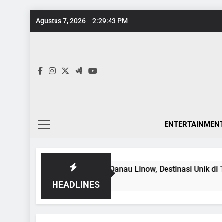
Skip
Agustus 7, 2026
2:29:45 PM
to
content
ENTERTAINMEN
 Warna-Warni Danau Linow, Destinasi Unik di Tomohon yang Wa
HEADLINES