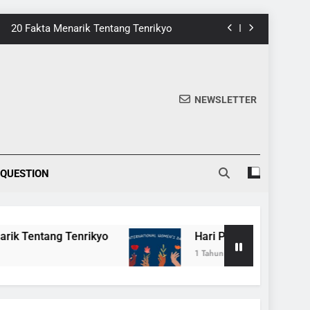
5 Fakta Menarik tentang Ensiklopedia
 Dari Game 8-Bit ke Galeri Kontemporer
nik di Tomohon yang Wajib Dikunjungi
NEWSLETTER
20 Fakta Menarik Tentang Tenrikyo
5 Fakta Menarik tentang Ensiklopedia
 QUESTION
 Dari Game 8-Bit ke Galeri Kontemporer
nik di Tomohon yang Wajib Dikunjungi
rikyo
Hari Perempuan Internasional, Meraya
20 Fakta Menarik Tentang Tenrikyo
1 Tahun Ago