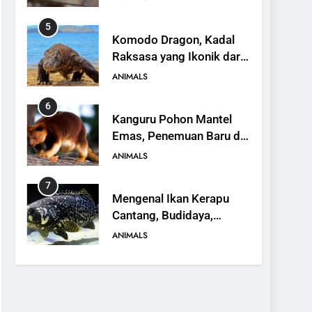
6
Kanguru Pohon Mantel
Emas, Penemuan Baru di
Dunia Satwa
ANIMALS
7
Mengenal Ikan Kerapu
Cantang, Budidaya,
Keunggulan, dan Potensi
ANIMALS
Ekonomi
8
16 Fakta Menarik tentang
Landak
ANIMALS
9
10 Fakta Menarik Tentang
Panamanian Golden Frog