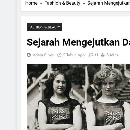
Home
Fashion & Beauty
Sejarah Mengejutkan
FASHION & BEAUTY
Sejarah Mengejutkan Da
0
Adam Silver
2 Tahun Ago
8 Mins
ORTS & GAMES
SPORTS & GAMES