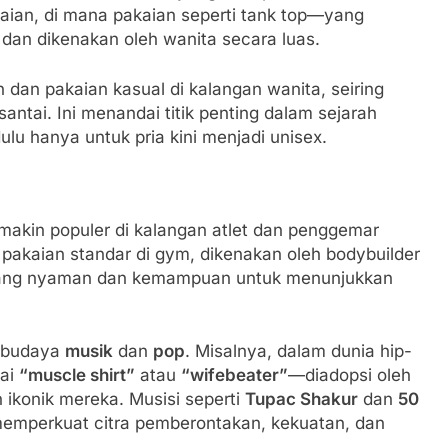
aian, di mana pakaian seperti tank top—yang
dan dikenakan oleh wanita secara luas.
 dan pakaian kasual di kalangan wanita, seiring
ntai. Ini menandai titik penting dalam sejarah
lu hanya untuk pria kini menjadi unisex.
makin populer di kalangan atlet dan penggemar
pakaian standar di gym, dikenakan oleh bodybuilder
 yang nyaman dan kemampuan untuk menunjukkan
ri budaya
musik
dan
pop
. Misalnya, dalam dunia hip-
gai
“muscle shirt”
atau
“wifebeater”
—diadopsi oleh
 ikonik mereka. Musisi seperti
Tupac Shakur
dan
50
memperkuat citra pemberontakan, kekuatan, dan