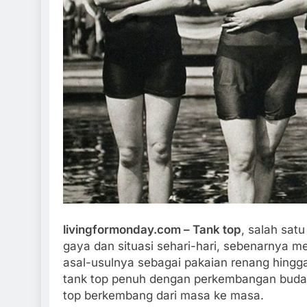
akta Menarik tentang Panjat
Mengenal Olahraga
ing, Olahraga Penuh Tantangan
Raket Modern yan
Daun
Tahun Ago
1 Tahun Ago
livingformonday.com – Tank top
, salah sat
gaya dan situasi sehari-hari, sebenarnya m
asal-usulnya sebagai pakaian renang hingg
tank top penuh dengan perkembangan budaya
top berkembang dari masa ke masa.