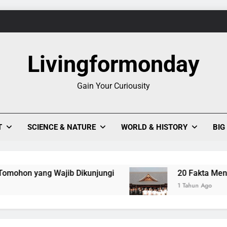
1
Evolusi Seni Pixel,
Livingformonday
Keajaiban Warna-Warni Danau Linow, Destinasi U
Gain Your Curiousity
1
T
SCIENCE & NATURE
WORLD & HISTORY
BIG
Evolusi Seni Pixel,
Keajaiban Warna-Warni Danau Linow, Destinasi U
jib Dikunjungi
20 Fakta Menarik Tentang Ten
1 Tahun Ago