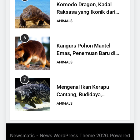
Komodo Dragon, Kadal
Raksasa yang Ikonik dari
Indonesia
ANIMALS
6
Kanguru Pohon Mantel
Emas, Penemuan Baru di
Dunia Satwa
ANIMALS
7
Mengenal Ikan Kerapu
Cantang, Budidaya,
Keunggulan, dan Potensi
ANIMALS
Ekonomi
8
16 Fakta Menarik tentang
Newsmatic - News WordPress Theme 2026. Powered
Landak