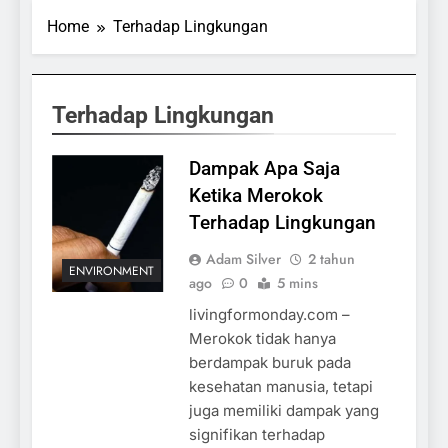
Home
Terhadap Lingkungan
Terhadap Lingkungan
Dampak Apa Saja
Ketika Merokok
Terhadap Lingkungan
Adam Silver
2 tahun
ENVIRONMENT
ago
0
5 mins
livingformonday.com –
Merokok tidak hanya
berdampak buruk pada
kesehatan manusia, tetapi
juga memiliki dampak yang
signifikan terhadap