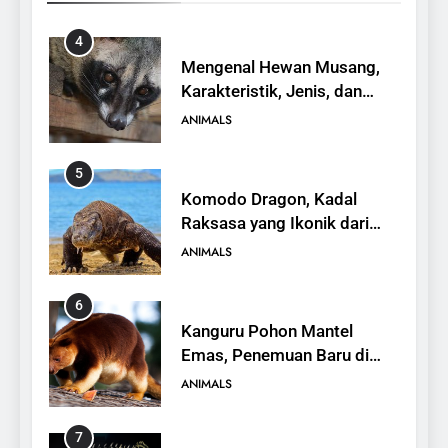
4
Mengenal Hewan Musang,
Karakteristik, Jenis, dan
Peran dalam Ekosistem
ANIMALS
5
Komodo Dragon, Kadal
Raksasa yang Ikonik dari
Indonesia
ANIMALS
6
Kanguru Pohon Mantel
Emas, Penemuan Baru di
Dunia Satwa
ANIMALS
7