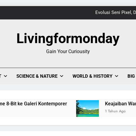
Evolusi Seni Pixel,
Keajaiban Warna-Warni Danau Linow, Destinasi U
Livingformonday
Gain Your Curiousity
1
Evolusi Seni Pixel,
T
SCIENCE & NATURE
WORLD & HISTORY
BIG
Keajaiban Warna-Warni Danau Linow, Destinasi U
leri Kontemporer
Keajaiban Warna-Warni Danau
1 Tahun Ago