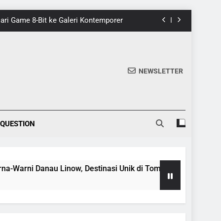
 Dari Game 8-Bit ke Galeri Kontemporer
nik di Tomohon yang Wajib Dikunjungi
20 Fakta Menarik Tentang Tenrikyo
NEWSLETTER
5 Fakta Menarik tentang Ensiklopedia
 Dari Game 8-Bit ke Galeri Kontemporer
 QUESTION
nik di Tomohon yang Wajib Dikunjungi
20 Fakta Menarik Tentang Tenrikyo
 Linow, Destinasi Unik di Tomohon yang Wajib Dikunjungi