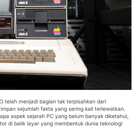
Tentang Sakura
Fakta Menarik Ojol The Game,
Simulasi Ojek Online yang Viral
1 Tahun Ago
) telah menjadi bagian tak terpisahkan dari
pan sejumlah fakta yang sering kali terlewatkan.
rapa aspek sejarah PC yang belum banyak diketahui,
ator di balik layar yang membentuk dunia teknologi