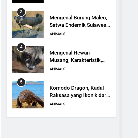
3
Mengenal Burung Maleo,
Satwa Endemik Sulawesi
yang Terancam Punah
ANIMALS
4
Mengenal Hewan
Musang, Karakteristik,
Jenis, dan Peran dalam
ANIMALS
Ekosistem
5
Komodo Dragon, Kadal
Raksasa yang Ikonik dari
Indonesia
ANIMALS
6
Kanguru Pohon Mantel
Emas, Penemuan Baru di
Dunia Satwa