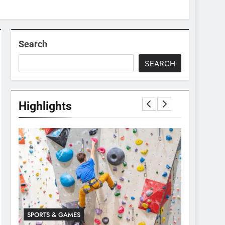
Search
SEARCH
Highlights
SPORTS & GAMES
SPORTS & 