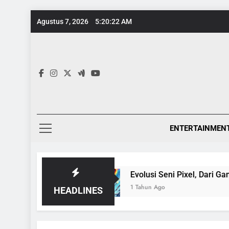
Skip
Agustus 7, 2026
5:20:23 AM
to
content
ENTERTAINMEN
dia
Evolusi Seni Pixel, Dari Game 8-Bit ke Ga
1 Tahun Ago
HEADLINES