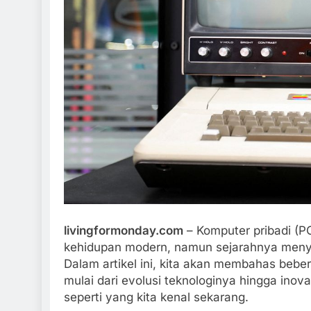
15 Fakta Menarik 
School Simulator
1 Tahun Ago
livingformonday.com
– Komputer pribadi (PC
kehidupan modern, namun sejarahnya menyim
Dalam artikel ini, kita akan membahas bebe
mulai dari evolusi teknologinya hingga inov
seperti yang kita kenal sekarang.