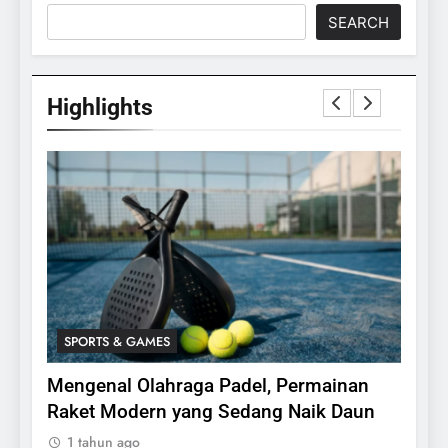
SEARCH
Highlights
SPORTS & GAMES
SPO
bing,
Mengenal Olahraga Padel, Permainan
Fakt
24
Raket Modern yang Sedang Naik Daun
1 ta
Apakah Benar Gajah Takut
1 tahun ago