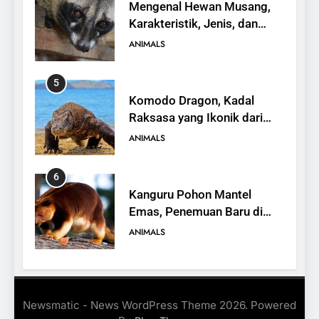
Mengenal Hewan Musang,
Karakteristik, Jenis, dan
Peran dalam Ekosistem
ANIMALS
5
Komodo Dragon, Kadal
Raksasa yang Ikonik dari
Indonesia
ANIMALS
6
Kanguru Pohon Mantel
Emas, Penemuan Baru di
Dunia Satwa
ANIMALS
7
Mengenal Ikan Kerapu
Newsmatic - News WordPress Theme 2026. Powered
Cantang, Budidaya,