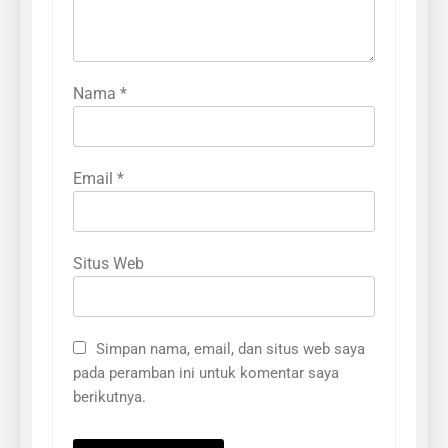
Nama
*
Email
*
Situs Web
Simpan nama, email, dan situs web saya
pada peramban ini untuk komentar saya
berikutnya.