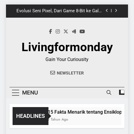
Skip
Evolusi Seni Pixel, Dari Game 8-Bit ke Galeri
to
Kontemporer
content
Keajaiban Warna-Warni Danau Linow,
Destinasi Unik di Tomohon yang Wajib
Dikunjungi
20 Fakta Menarik Tentang Tenrikyo
Livingformonday
15 Fakta Menarik tentang Ensiklopedia
Gain Your Curiousity
Evolusi Seni Pixel, Dari Game 8-Bit ke Galeri
Kontemporer
NEWSLETTER
Keajaiban Warna-Warni Danau Linow,
Destinasi Unik di Tomohon yang Wajib
Dikunjungi
20 Fakta Menarik Tentang Tenrikyo
MENU
15 Fakta Menarik tentang Ensiklopedia
HEADLINES
1 Tahun Ago