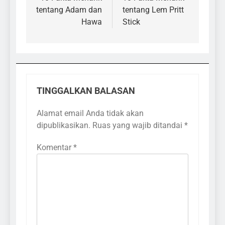
pos
tentang Adam dan
tentang Lem Pritt
Hawa
Stick
TINGGALKAN BALASAN
Alamat email Anda tidak akan
dipublikasikan.
Ruas yang wajib ditandai
*
Komentar
*