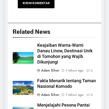
Related News
Keajaiban Warna-Warni
Danau Linow, Destinasi Unik
di Tomohon yang Wajib
Dikunjungi
Adam Silver
1 tahun ago
0
Fakta Menarik tentang Taman
Nasional Komodo
Adam Silver
1 tahun ago
0
Menjelajahi Pesona Pantai