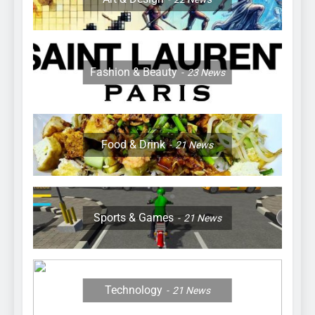
ANIMALS
25
15 Fakta Menarik Tentang
Fashion & Beauty
23
News
Sapi Untuk Anak- anak
ANIMALS
26
Food & Drink
21
News
27 Fakta Menarik Mengenai
Harimau Sumatera yang
Harus Diketahui
ANIMALS
Sports & Games
21
News
27
12 Fakta Memukau dari
Jerapah
ANIMALS
Technology
21
News