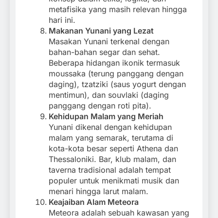
metafisika yang masih relevan hingga
hari ini.
Makanan Yunani yang Lezat
Masakan Yunani terkenal dengan
bahan-bahan segar dan sehat.
Beberapa hidangan ikonik termasuk
moussaka (terung panggang dengan
daging), tzatziki (saus yogurt dengan
mentimun), dan souvlaki (daging
panggang dengan roti pita).
Kehidupan Malam yang Meriah
Yunani dikenal dengan kehidupan
malam yang semarak, terutama di
kota-kota besar seperti Athena dan
Thessaloniki. Bar, klub malam, dan
taverna tradisional adalah tempat
populer untuk menikmati musik dan
menari hingga larut malam.
Keajaiban Alam Meteora
Meteora adalah sebuah kawasan yang