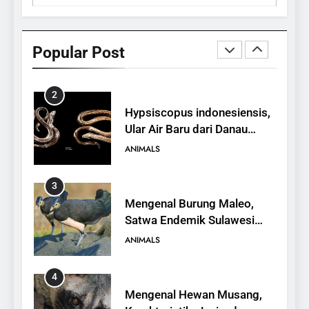
1
10 Fakta Unik tentang Saiga
Antelope, Si Antelop
Popular Post
Berhidung Ajaib
ANIMALS
2
Hypsiscopus indonesiensis,
Ular Air Baru dari Danau
Towuti
ANIMALS
3
Mengenal Burung Maleo,
Satwa Endemik Sulawesi
yang Terancam Punah
ANIMALS
4
Mengenal Hewan Musang,