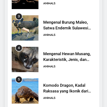
yang Terancam Punah
ANIMALS
4
Mengenal Hewan Musang,
Karakteristik, Jenis, dan
Peran dalam Ekosistem
ANIMALS
5
Komodo Dragon, Kadal
Raksasa yang Ikonik dari
Indonesia
ANIMALS
6
Kanguru Pohon Mantel
Emas, Penemuan Baru di
Dunia Satwa
ANIMALS