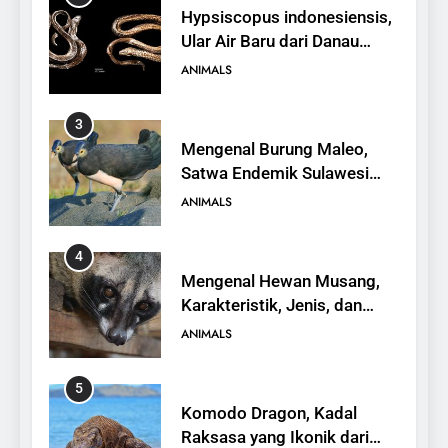
Hypsiscopus indonesiensis,
Ular Air Baru dari Danau
Towuti
ANIMALS
3
Mengenal Burung Maleo,
Satwa Endemik Sulawesi
yang Terancam Punah
ANIMALS
4
Mengenal Hewan Musang,
Karakteristik, Jenis, dan
Peran dalam Ekosistem
ANIMALS
5
Komodo Dragon, Kadal
Raksasa yang Ikonik dari