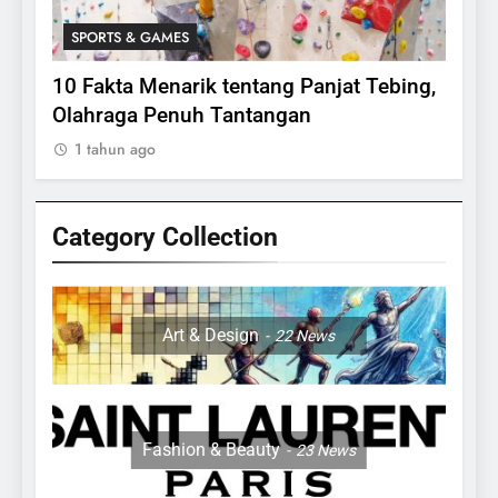
SPORTS & GAMES
SPO
lasi
10 Fakta Menarik tentang Panjat Tebing,
Meng
Olahraga Penuh Tantangan
Rake
1 tahun ago
1 ta
Category Collection
24
Apakah Benar Gajah Takut
Dengan Tikus
Art & Design
22
News
ANIMALS
25
15 Fakta Menarik Tentang
Fashion & Beauty
23
News
Sapi Untuk Anak- anak
ANIMALS