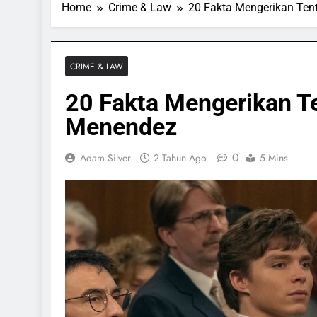
Home
Crime & Law
20 Fakta Mengerikan Ten
CRIME & LAW
20 Fakta Mengerikan Te
Menendez
0
Adam Silver
2 Tahun Ago
5 Mins
ORTS & GAMES
SPORTS & GAMES