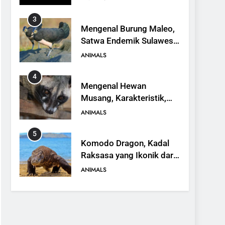
4
Mengenal Hewan
Musang, Karakteristik,
Jenis, dan Peran dalam
ANIMALS
Ekosistem
5
Komodo Dragon, Kadal
Raksasa yang Ikonik dari
Indonesia
ANIMALS
6
Kanguru Pohon Mantel
Emas, Penemuan Baru di
Dunia Satwa
ANIMALS
7
Mengenal Ikan Kerapu
Cantang, Budidaya,
Keunggulan, dan Potensi