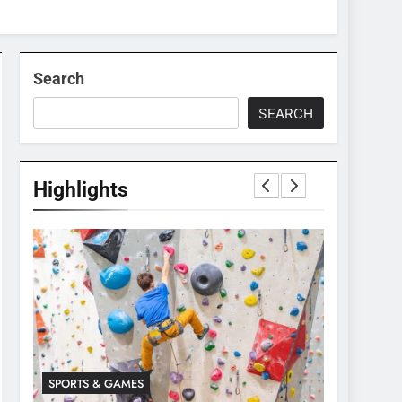
Search
SEARCH
Highlights
SPORTS & GAMES
SPORTS & 