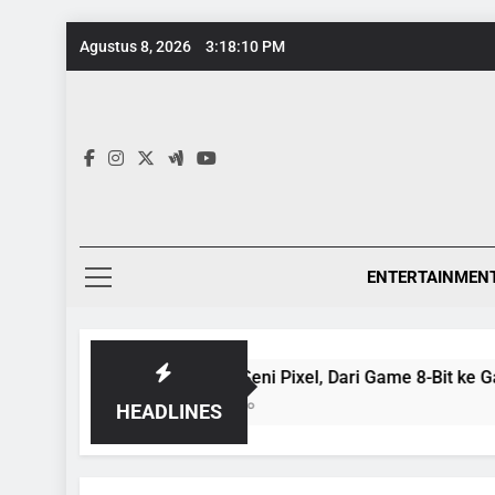
Skip
Agustus 8, 2026
3:18:11 PM
to
content
ENTERTAINMEN
Evolusi Seni Pixel, Dari Game 8-Bit ke Galeri Kontempore
1 Tahun Ago
HEADLINES