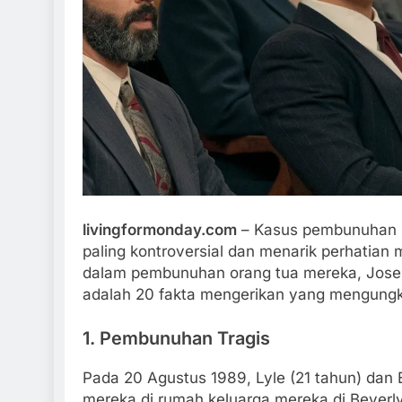
akta Menarik Tentang Sakura
Fakta Menarik Ojo
ol Simulator
Simulasi Ojek Onli
Tahun Ago
1 Tahun Ago
livingformonday.com
– Kasus pembunuhan L
paling kontroversial dan menarik perhatian m
dalam pembunuhan orang tua mereka, Jose 
adalah 20 fakta mengerikan yang mengungkap
1.
Pembunuhan Tragis
Pada 20 Agustus 1989, Lyle (21 tahun) dan
mereka di rumah keluarga mereka di Beverly H