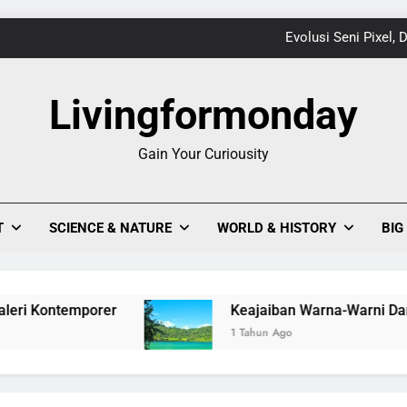
Keajaiban Warna-Warni Danau Linow, Destinasi U
Livingformonday
1
Gain Your Curiousity
Evolusi Seni Pixel,
Keajaiban Warna-Warni Danau Linow, Destinasi U
T
SCIENCE & NATURE
WORLD & HISTORY
BIG
r
Keajaiban Warna-Warni Danau Linow, Destin
1 Tahun Ago