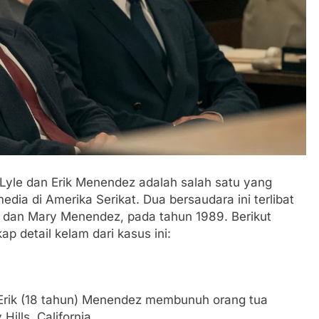
l The Game,
10 Fakta Menarik tentang Panjat
ne yang Viral
Tebing, Olahraga Penuh Tantang
1 Tahun Ago
yle dan Erik Menendez adalah salah satu yang
edia di Amerika Serikat. Dua bersaudara ini terlibat
dan Mary Menendez, pada tahun 1989. Berikut
 detail kelam dari kasus ini:
 Erik (18 tahun) Menendez membunuh orang tua
ills, California.